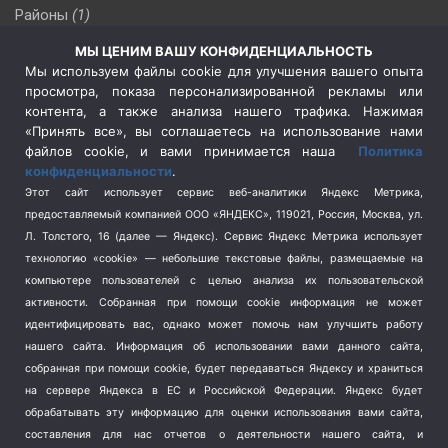
Районы
(1)
Россия
(510)
МЫ ЦЕНИМ ВАШУ КОНФИДЕНЦИАЛЬНОСТЬ
Сельское хозяйство
(3)
Мы используем файлы cookie для улучшения вашего опыта
просмотра, показа персонализированной рекламы или
Социальная политика
(3)
контента, а также анализа нашего трафика. Нажимая
Спецоперация в Украине
(657)
«Принять все», вы соглашаетесь на использование нами
Спецоперация на Украине
(404)
файлов cookie, и вами принимается наша
Политика
конфиденциальности
.
Спорт
(740)
Этот сайт использует сервис веб-аналитики Яндекс Метрика,
Тема недели
(210)
предоставляемый компанией ООО «ЯНДЕКС», 119021, Россия, Москва, ул.
Терроризм
(1)
Л. Толстого, 16 (далее — Яндекс). Сервис Яндекс Метрика использует
Транспорт
(262)
технологию «cookie» — небольшие текстовые файлы, размещаемые на
компьютере пользователей с целью анализа их пользовательской
Туризм
(178)
активности.
Собранная при помощи cookie информация не может
Флот
(76)
идентифицировать вас, однако может помочь нам улучшить работу
Цены
(2)
нашего сайта. Информация об использовании вами данного сайта,
Школа и спорт
(2)
собранная при помощи cookie, будет передаваться Яндексу и храниться
на сервере Яндекса в ЕС и Российской Федерации. Яндекс будет
Экология
(8)
обрабатывать эту информацию для оценки использования вами сайта,
Экономика
(1172)
составления для нас отчетов о деятельности нашего сайта, и