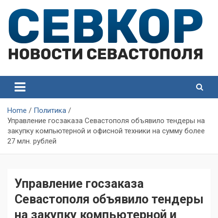
Skip
to
content
СевКор — Самые главные и актуальные новости
СевКор — Новости
Севастополя
Севастополя
Home
Политика
Управление госзаказа Севастополя объявило тендеры на
закупку компьютерной и офисной техники на сумму более
27 млн. рублей
Управление госзаказа
Севастополя объявило тендеры
на закупку компьютерной и