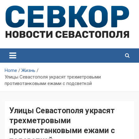
Skip
to
content
СевКор — Самые главные и актуальные новости
СевКор — Новости
Севастополя
Севастополя
Home
Жизнь
Улицы Севастополя украсят трехметровыми
противотанковыми ежами с подсветкой
Улицы Севастополя украсят
трехметровыми
противотанковыми ежами с