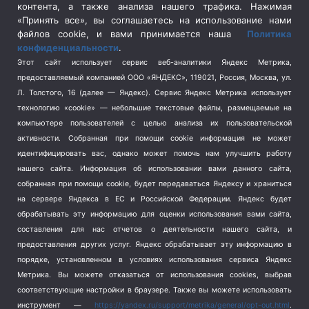
контента, а также анализа нашего трафика. Нажимая
Спецоперация в Украине
(657)
«Принять все», вы соглашаетесь на использование нами
Спецоперация на Украине
(404)
файлов cookie, и вами принимается наша
Политика
конфиденциальности
.
Спорт
(740)
Этот сайт использует сервис веб-аналитики Яндекс Метрика,
Тема недели
(210)
предоставляемый компанией ООО «ЯНДЕКС», 119021, Россия, Москва, ул.
Терроризм
(1)
Л. Толстого, 16 (далее — Яндекс). Сервис Яндекс Метрика использует
Транспорт
(262)
технологию «cookie» — небольшие текстовые файлы, размещаемые на
компьютере пользователей с целью анализа их пользовательской
Туризм
(178)
активности.
Собранная при помощи cookie информация не может
Флот
(76)
идентифицировать вас, однако может помочь нам улучшить работу
Цены
(2)
нашего сайта. Информация об использовании вами данного сайта,
Школа и спорт
(2)
собранная при помощи cookie, будет передаваться Яндексу и храниться
Экология
(8)
на сервере Яндекса в ЕС и Российской Федерации. Яндекс будет
обрабатывать эту информацию для оценки использования вами сайта,
Экономика
(1172)
составления для нас отчетов о деятельности нашего сайта, и
предоставления других услуг. Яндекс обрабатывает эту информацию в
Мы в соцсетях
порядке, установленном в условиях использования сервиса Яндекс
Метрика.
Вы можете отказаться от использования cookies, выбрав
соответствующие настройки в браузере. Также вы можете использовать
инструмент —
https://yandex.ru/support/metrika/general/opt-out.html
.