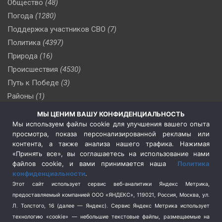
Общество
(48)
Погода
(1280)
Поддержка участников СВО
(7)
Политика
(4397)
Природа
(16)
Происшествия
(4530)
Путь к Победе
(3)
Районы
(1)
Россия
(510)
МЫ ЦЕНИМ ВАШУ КОНФИДЕНЦИАЛЬНОСТЬ
Сельское хозяйство
(3)
Мы используем файлы cookie для улучшения вашего опыта
просмотра, показа персонализированной рекламы или
Социальная политика
(3)
контента, а также анализа нашего трафика. Нажимая
Спецоперация в Украине
(657)
«Принять все», вы соглашаетесь на использование нами
Спецоперация на Украине
(404)
файлов cookie, и вами принимается наша
Политика
конфиденциальности
.
Спорт
(740)
Этот сайт использует сервис веб-аналитики Яндекс Метрика,
Тема недели
(210)
предоставляемый компанией ООО «ЯНДЕКС», 119021, Россия, Москва, ул.
Терроризм
(1)
Л. Толстого, 16 (далее — Яндекс). Сервис Яндекс Метрика использует
Транспорт
(262)
технологию «cookie» — небольшие текстовые файлы, размещаемые на