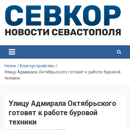
Skip
to
content
СевКор — Самые главные и актуальные новости
СевКор — Новости
Севастополя
Севастополя
Home
Благоустройство
Улицу Адмирала Октябрьского готовят к работе буровой
техники
Улицу Адмирала Октябрьского
готовят к работе буровой
техники