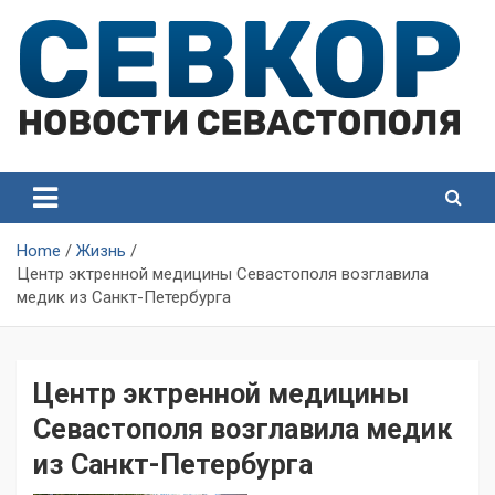
Skip
to
content
СевКор — Самые главные и актуальные новости
СевКор — Новости
Севастополя
Севастополя
Home
Жизнь
Центр эктренной медицины Севастополя возглавила
медик из Санкт-Петербурга
Центр эктренной медицины
Севастополя возглавила медик
из Санкт-Петербурга