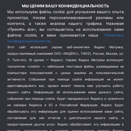
Россия
(510)
МЫ ЦЕНИМ ВАШУ КОНФИДЕНЦИАЛЬНОСТЬ
Сельское хозяйство
(3)
Мы используем файлы cookie для улучшения вашего опыта
просмотра, показа персонализированной рекламы или
Социальная политика
(3)
контента, а также анализа нашего трафика. Нажимая
Спецоперация в Украине
(657)
«Принять все», вы соглашаетесь на использование нами
Спецоперация на Украине
(404)
файлов cookie, и вами принимается наша
Политика
конфиденциальности
.
Спорт
(740)
Этот сайт использует сервис веб-аналитики Яндекс Метрика,
Тема недели
(210)
предоставляемый компанией ООО «ЯНДЕКС», 119021, Россия, Москва, ул.
Терроризм
(1)
Л. Толстого, 16 (далее — Яндекс). Сервис Яндекс Метрика использует
Транспорт
(262)
технологию «cookie» — небольшие текстовые файлы, размещаемые на
компьютере пользователей с целью анализа их пользовательской
Туризм
(178)
активности.
Собранная при помощи cookie информация не может
Флот
(76)
идентифицировать вас, однако может помочь нам улучшить работу
Цены
(2)
нашего сайта. Информация об использовании вами данного сайта,
Школа и спорт
(2)
собранная при помощи cookie, будет передаваться Яндексу и храниться
на сервере Яндекса в ЕС и Российской Федерации. Яндекс будет
Экология
(8)
обрабатывать эту информацию для оценки использования вами сайта,
Экономика
(1172)
составления для нас отчетов о деятельности нашего сайта, и
предоставления других услуг. Яндекс обрабатывает эту информацию в
Мы в соцсетях
порядке, установленном в условиях использования сервиса Яндекс