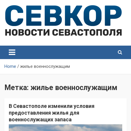
Skip
to
content
СевКор — Самые главные и актуальные новости
СевКор — Новости
Севастополя
Севастополя
Home
жилье военнослужащим
Метка:
жилье военнослужащим
В Севастополе изменили условия
предоставления жилья для
военнослужащих запаса