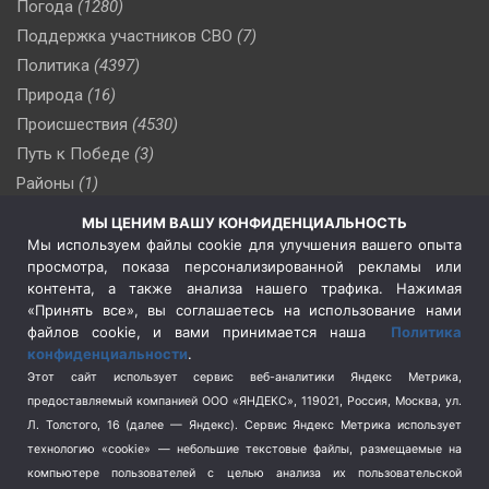
Погода
(1280)
Поддержка участников СВО
(7)
Политика
(4397)
Природа
(16)
Происшествия
(4530)
Путь к Победе
(3)
Районы
(1)
Россия
(510)
МЫ ЦЕНИМ ВАШУ КОНФИДЕНЦИАЛЬНОСТЬ
Сельское хозяйство
(3)
Мы используем файлы cookie для улучшения вашего опыта
просмотра, показа персонализированной рекламы или
Социальная политика
(3)
контента, а также анализа нашего трафика. Нажимая
Спецоперация в Украине
(657)
«Принять все», вы соглашаетесь на использование нами
Спецоперация на Украине
(404)
файлов cookie, и вами принимается наша
Политика
конфиденциальности
.
Спорт
(740)
Этот сайт использует сервис веб-аналитики Яндекс Метрика,
Тема недели
(210)
предоставляемый компанией ООО «ЯНДЕКС», 119021, Россия, Москва, ул.
Терроризм
(1)
Л. Толстого, 16 (далее — Яндекс). Сервис Яндекс Метрика использует
Транспорт
(262)
технологию «cookie» — небольшие текстовые файлы, размещаемые на
компьютере пользователей с целью анализа их пользовательской
Туризм
(178)