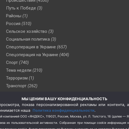
Происшествия
(4530)
Путь к Победе
(3)
Районы
(1)
Россия
(510)
Сельское хозяйство
(3)
Социальная политика
(3)
Спецоперация в Украине
(657)
Спецоперация на Украине
(404)
Спорт
(740)
Тема недели
(210)
Терроризм
(1)
Транспорт
(262)
Туризм
(178)
МЫ ЦЕНИМ ВАШУ КОНФИДЕНЦИАЛЬНОСТЬ
Флот
(76)
росмотра, показа персонализированной рекламы или контента, а
Цены
(2)
принимается наша
Политика конфиденциальности
.
Школа и спорт
(2)
й компанией ООО «ЯНДЕКС», 119021, Россия, Москва, ул. Л. Толстого, 16 (далее — 
за их пользовательской активности.
Собранная при помощи cookie информация 
Экология
(8)