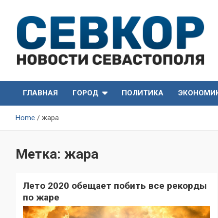
Skip
to
content
СевКор — Самые главные и актуальные новости
СевКор — Новости
Севастополя
ГЛАВНАЯ
ГОРОД
ПОЛИТИКА
ЭКОНОМИ
Севастополя
Home
жара
Метка:
жара
Лето 2020 обещает побить все рекорды
по жаре