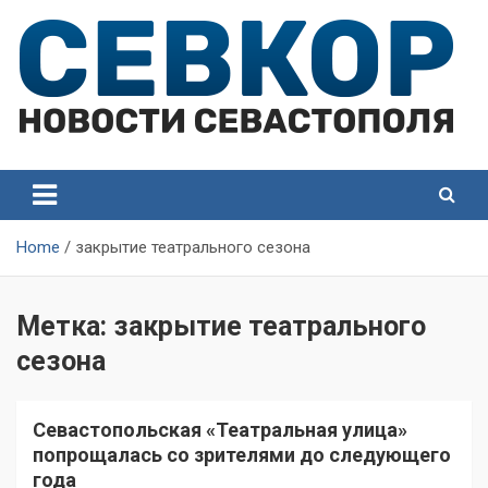
Skip
to
content
СевКор — Самые главные и актуальные новости
СевКор — Новости
Севастополя
Севастополя
Home
закрытие театрального сезона
Метка:
закрытие театрального
сезона
Севастопольская «Театральная улица»
попрощалась со зрителями до следующего
года