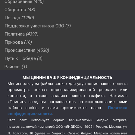
Образование
(440)
Общество
(48)
Погода
(1280)
Поддержка участников СВО
(7)
Политика
(4397)
Природа
(16)
Происшествия
(4530)
Путь к Победе
(3)
Районы
(1)
Россия
(510)
МЫ ЦЕНИМ ВАШУ КОНФИДЕНЦИАЛЬНОСТЬ
Сельское хозяйство
(3)
Мы используем файлы cookie для улучшения вашего опыта
просмотра, показа персонализированной рекламы или
Социальная политика
(3)
контента, а также анализа нашего трафика. Нажимая
Спецоперация в Украине
(657)
«Принять все», вы соглашаетесь на использование нами
Спецоперация на Украине
(404)
файлов cookie, и вами принимается наша
Политика
конфиденциальности
.
Спорт
(740)
Этот сайт использует сервис веб-аналитики Яндекс Метрика,
Тема недели
(210)
предоставляемый компанией ООО «ЯНДЕКС», 119021, Россия, Москва, ул.
Терроризм
(1)
Л. Толстого, 16 (далее — Яндекс). Сервис Яндекс Метрика использует