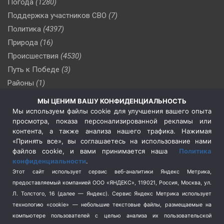
Погода
(1280)
Поддержка участников СВО
(7)
Политика
(4397)
Природа
(16)
Происшествия
(4530)
Путь к Победе
(3)
Районы
(1)
Россия
(510)
МЫ ЦЕНИМ ВАШУ КОНФИДЕНЦИАЛЬНОСТЬ
Сельское хозяйство
(3)
Мы используем файлы cookie для улучшения вашего опыта
просмотра, показа персонализированной рекламы или
Социальная политика
(3)
контента, а также анализа нашего трафика. Нажимая
Спецоперация в Украине
(657)
«Принять все», вы соглашаетесь на использование нами
Спецоперация на Украине
(404)
файлов cookie, и вами принимается наша
Политика
конфиденциальности
.
Спорт
(740)
Этот сайт использует сервис веб-аналитики Яндекс Метрика,
Тема недели
(210)
предоставляемый компанией ООО «ЯНДЕКС», 119021, Россия, Москва, ул.
Терроризм
(1)
Л. Толстого, 16 (далее — Яндекс). Сервис Яндекс Метрика использует
Транспорт
(262)
технологию «cookie» — небольшие текстовые файлы, размещаемые на
компьютере пользователей с целью анализа их пользовательской
Туризм
(178)