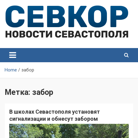
Skip
to
content
СевКор — Самые главные и актуальные новости
СевКор — Новости
Севастополя
Севастополя
Home
забор
Метка:
забор
В школах Севастополя установят
сигнализации и обнесут забором