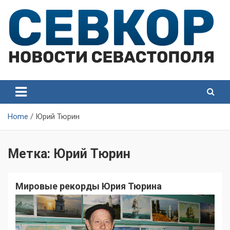
Skip
to
content
СевКор — Самые главные и актуальные новости
СевКор — Новости
Севастополя
Севастополя
Home
Юрий Тюрин
Метка:
Юрий Тюрин
Мировые рекорды Юрия Тюрина