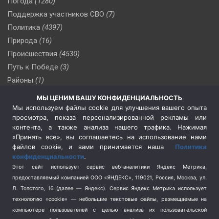
Погода
(1280)
Поддержка участников СВО
(7)
Политика
(4397)
Природа
(16)
Происшествия
(4530)
Путь к Победе
(3)
Районы
(1)
Россия
(510)
МЫ ЦЕНИМ ВАШУ КОНФИДЕНЦИАЛЬНОСТЬ
Сельское хозяйство
(3)
Мы используем файлы cookie для улучшения вашего опыта
просмотра, показа персонализированной рекламы или
Социальная политика
(3)
контента, а также анализа нашего трафика. Нажимая
Спецоперация в Украине
(657)
«Принять все», вы соглашаетесь на использование нами
Спецоперация на Украине
(404)
файлов cookie, и вами принимается наша
Политика
конфиденциальности
.
Спорт
(740)
Этот сайт использует сервис веб-аналитики Яндекс Метрика,
Тема недели
(210)
предоставляемый компанией ООО «ЯНДЕКС», 119021, Россия, Москва, ул.
Терроризм
(1)
Л. Толстого, 16 (далее — Яндекс). Сервис Яндекс Метрика использует
Транспорт
(262)
технологию «cookie» — небольшие текстовые файлы, размещаемые на
компьютере пользователей с целью анализа их пользовательской
Туризм
(178)