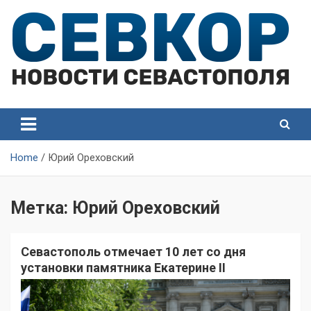
Skip
to
content
СевКор — Самые главные и актуальные новости
СевКор — Новости
Севастополя
Севастополя
Home
Юрий Ореховский
Метка:
Юрий Ореховский
Севастополь отмечает 10 лет со дня
установки памятника Екатерине II