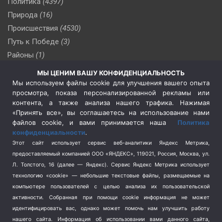
Политика
(4397)
Природа
(16)
Происшествия
(4530)
Путь к Победе
(3)
Районы
(1)
Россия
(510)
МЫ ЦЕНИМ ВАШУ КОНФИДЕНЦИАЛЬНОСТЬ
Сельское хозяйство
(3)
Мы используем файлы cookie для улучшения вашего опыта
просмотра, показа персонализированной рекламы или
Социальная политика
(3)
контента, а также анализа нашего трафика. Нажимая
Спецоперация в Украине
(657)
«Принять все», вы соглашаетесь на использование нами
Спецоперация на Украине
(404)
файлов cookie, и вами принимается наша
Политика
конфиденциальности
.
Спорт
(740)
Этот сайт использует сервис веб-аналитики Яндекс Метрика,
Тема недели
(210)
предоставляемый компанией ООО «ЯНДЕКС», 119021, Россия, Москва, ул.
Терроризм
(1)
Л. Толстого, 16 (далее — Яндекс). Сервис Яндекс Метрика использует
Транспорт
(262)
технологию «cookie» — небольшие текстовые файлы, размещаемые на
компьютере пользователей с целью анализа их пользовательской
Туризм
(178)
активности.
Собранная при помощи cookie информация не может
Флот
(76)
идентифицировать вас, однако может помочь нам улучшить работу
Цены
(2)
нашего сайта. Информация об использовании вами данного сайта,