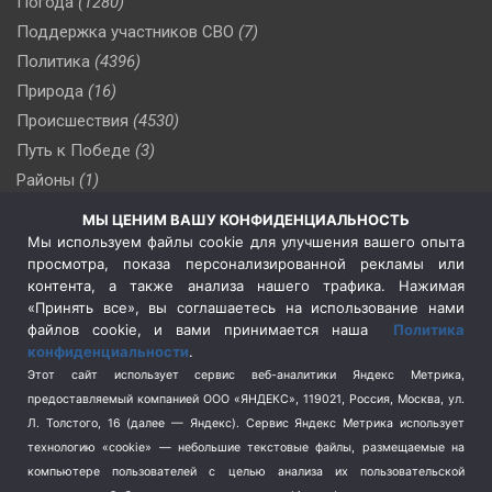
Погода
(1280)
Поддержка участников СВО
(7)
Политика
(4396)
Природа
(16)
Происшествия
(4530)
Путь к Победе
(3)
Районы
(1)
Россия
(510)
МЫ ЦЕНИМ ВАШУ КОНФИДЕНЦИАЛЬНОСТЬ
Сельское хозяйство
(3)
Мы используем файлы cookie для улучшения вашего опыта
просмотра, показа персонализированной рекламы или
Социальная политика
(3)
контента, а также анализа нашего трафика. Нажимая
Спецоперация в Украине
(657)
«Принять все», вы соглашаетесь на использование нами
Спецоперация на Украине
(404)
файлов cookie, и вами принимается наша
Политика
конфиденциальности
.
Спорт
(740)
Этот сайт использует сервис веб-аналитики Яндекс Метрика,
Тема недели
(210)
предоставляемый компанией ООО «ЯНДЕКС», 119021, Россия, Москва, ул.
Терроризм
(1)
Л. Толстого, 16 (далее — Яндекс). Сервис Яндекс Метрика использует
Транспорт
(262)
технологию «cookie» — небольшие текстовые файлы, размещаемые на
компьютере пользователей с целью анализа их пользовательской
Туризм
(178)