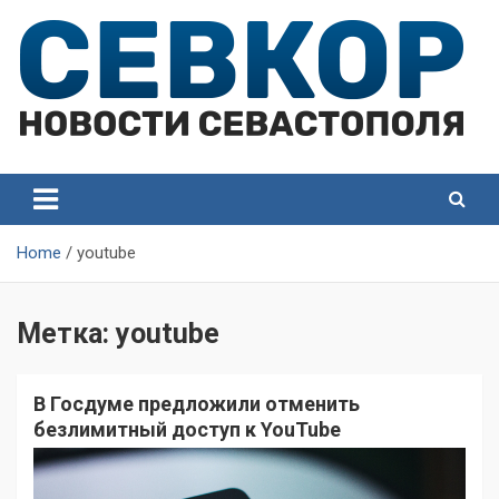
Skip
to
content
СевКор — Самые главные и актуальные новости
СевКор — Новости
Севастополя
Севастополя
Home
youtube
Метка:
youtube
В Госдуме предложили отменить
безлимитный доступ к YouTube