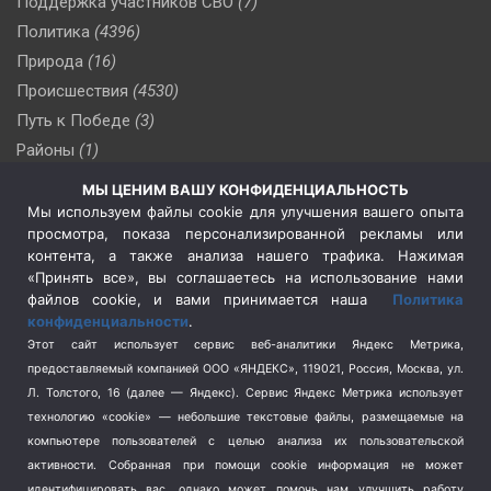
Поддержка участников СВО
(7)
Политика
(4396)
Природа
(16)
Происшествия
(4530)
Путь к Победе
(3)
Районы
(1)
Россия
(510)
МЫ ЦЕНИМ ВАШУ КОНФИДЕНЦИАЛЬНОСТЬ
Сельское хозяйство
(3)
Мы используем файлы cookie для улучшения вашего опыта
просмотра, показа персонализированной рекламы или
Социальная политика
(3)
контента, а также анализа нашего трафика. Нажимая
Спецоперация в Украине
(657)
«Принять все», вы соглашаетесь на использование нами
Спецоперация на Украине
(404)
файлов cookie, и вами принимается наша
Политика
конфиденциальности
.
Спорт
(740)
Этот сайт использует сервис веб-аналитики Яндекс Метрика,
Тема недели
(210)
предоставляемый компанией ООО «ЯНДЕКС», 119021, Россия, Москва, ул.
Терроризм
(1)
Л. Толстого, 16 (далее — Яндекс). Сервис Яндекс Метрика использует
Транспорт
(262)
технологию «cookie» — небольшие текстовые файлы, размещаемые на
компьютере пользователей с целью анализа их пользовательской
Туризм
(178)
активности.
Собранная при помощи cookie информация не может
Флот
(76)
идентифицировать вас, однако может помочь нам улучшить работу