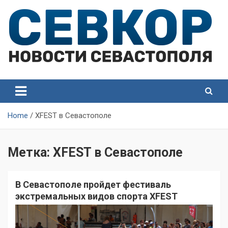
Skip
to
content
СевКор — Самые главные и актуальные новости
СевКор — Новости
Севастополя
Севастополя
Home
XFEST в Севастополе
Метка:
XFEST в Севастополе
В Севастополе пройдет фестиваль
экстремальных видов спорта XFEST