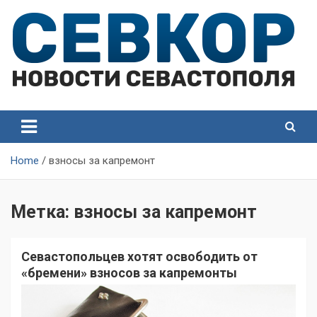
Skip
to
content
СевКор — Самые главные и актуальные новости
СевКор — Новости
Севастополя
Севастополя
Home
взносы за капремонт
Метка:
взносы за капремонт
Севастопольцев хотят освободить от
«бремени» взносов за капремонты