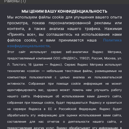
Районы
(1)
Россия
(510)
МЫ ЦЕНИМ ВАШУ КОНФИДЕНЦИАЛЬНОСТЬ
Сельское хозяйство
(3)
Мы используем файлы cookie для улучшения вашего опыта
просмотра, показа персонализированной рекламы или
Социальная политика
(3)
контента, а также анализа нашего трафика. Нажимая
Спецоперация в Украине
(657)
«Принять все», вы соглашаетесь на использование нами
Спецоперация на Украине
(404)
файлов cookie, и вами принимается наша
Политика
конфиденциальности
.
Спорт
(740)
Этот сайт использует сервис веб-аналитики Яндекс Метрика,
Тема недели
(210)
предоставляемый компанией ООО «ЯНДЕКС», 119021, Россия, Москва, ул.
Терроризм
(1)
Л. Толстого, 16 (далее — Яндекс). Сервис Яндекс Метрика использует
Транспорт
(262)
технологию «cookie» — небольшие текстовые файлы, размещаемые на
компьютере пользователей с целью анализа их пользовательской
Туризм
(178)
активности.
Собранная при помощи cookie информация не может
Флот
(76)
идентифицировать вас, однако может помочь нам улучшить работу
Цены
(2)
нашего сайта. Информация об использовании вами данного сайта,
Школа и спорт
(2)
собранная при помощи cookie, будет передаваться Яндексу и храниться
Экология
(8)
на сервере Яндекса в ЕС и Российской Федерации. Яндекс будет
обрабатывать эту информацию для оценки использования вами сайта,
Экономика
(1172)
составления для нас отчетов о деятельности нашего сайта, и
предоставления других услуг. Яндекс обрабатывает эту информацию в