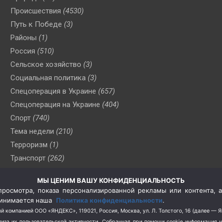
Происшествия
(4530)
Путь к Победе
(3)
Районы
(1)
Россия
(510)
Сельское хозяйство
(3)
Социальная политика
(3)
Спецоперация в Украине
(657)
Спецоперация на Украине
(404)
Спорт
(740)
Тема недели
(210)
Терроризм
(1)
Транспорт
(262)
Туризм
(178)
МЫ ЦЕНИМ ВАШУ КОНФИДЕНЦИАЛЬНОСТЬ
Флот
(76)
росмотра, показа персонализированной рекламы или контента, а
Цены
(2)
принимается наша
Политика конфиденциальности
.
Школа и спорт
(2)
й компанией ООО «ЯНДЕКС», 119021, Россия, Москва, ул. Л. Толстого, 16 (далее — 
за их пользовательской активности.
Собранная при помощи cookie информация 