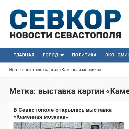
Skip
to
content
СевКор — Самые главные и актуальные новости
СевКор — Новости
Севастополя
ГЛАВНАЯ
ГОРОД
ПОЛИТИКА
ЭКОНОМИ
Севастополя
Home
выставка картин «Каменная мозаика»
Метка:
выставка картин «Кам
В Севастополе открылась выставка
«Каменная мозаика»