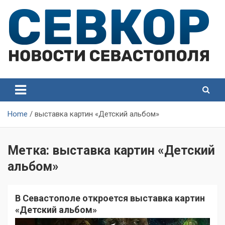
Skip
to
content
СевКор — Самые главные и актуальные новости
СевКор — Новости
Севастополя
Севастополя
Home
выставка картин «Детский альбом»
Метка:
выставка картин «Детский
альбом»
В Севастополе откроется выставка картин
«Детский альбом»