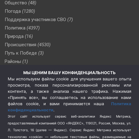
Общество
(48)
Погода
(1280)
Поддержка участников СВО
(7)
Политика
(4397)
Природа
(16)
Происшествия
(4530)
Путь к Победе
(3)
Районы
(1)
Россия
(510)
МЫ ЦЕНИМ ВАШУ КОНФИДЕНЦИАЛЬНОСТЬ
Сельское хозяйство
(3)
Мы используем файлы cookie для улучшения вашего опыта
просмотра, показа персонализированной рекламы или
Социальная политика
(3)
контента, а также анализа нашего трафика. Нажимая
Спецоперация в Украине
(657)
«Принять все», вы соглашаетесь на использование нами
Спецоперация на Украине
(404)
файлов cookie, и вами принимается наша
Политика
конфиденциальности
.
Спорт
(740)
Этот сайт использует сервис веб-аналитики Яндекс Метрика,
Тема недели
(210)
предоставляемый компанией ООО «ЯНДЕКС», 119021, Россия, Москва, ул.
Терроризм
(1)
Л. Толстого, 16 (далее — Яндекс). Сервис Яндекс Метрика использует
Транспорт
(262)
технологию «cookie» — небольшие текстовые файлы, размещаемые на