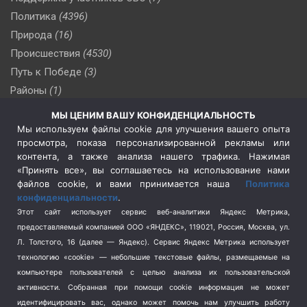
Политика
(4396)
Природа
(16)
Происшествия
(4530)
Путь к Победе
(3)
Районы
(1)
Россия
(509)
МЫ ЦЕНИМ ВАШУ КОНФИДЕНЦИАЛЬНОСТЬ
Сельское хозяйство
(3)
Мы используем файлы cookie для улучшения вашего опыта
просмотра, показа персонализированной рекламы или
Социальная политика
(3)
контента, а также анализа нашего трафика. Нажимая
Спецоперация в Украине
(657)
«Принять все», вы соглашаетесь на использование нами
Спецоперация на Украине
(404)
файлов cookie, и вами принимается наша
Политика
конфиденциальности
.
Спорт
(740)
Этот сайт использует сервис веб-аналитики Яндекс Метрика,
Тема недели
(210)
предоставляемый компанией ООО «ЯНДЕКС», 119021, Россия, Москва, ул.
Терроризм
(1)
Л. Толстого, 16 (далее — Яндекс). Сервис Яндекс Метрика использует
Транспорт
(262)
технологию «cookie» — небольшие текстовые файлы, размещаемые на
компьютере пользователей с целью анализа их пользовательской
Туризм
(178)
активности.
Собранная при помощи cookie информация не может
Флот
(76)
идентифицировать вас, однако может помочь нам улучшить работу