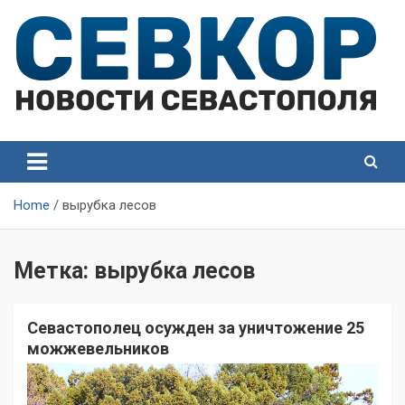
Skip
to
content
СевКор — Самые главные и актуальные новости
СевКор — Новости
Севастополя
Севастополя
Home
вырубка лесов
Метка:
вырубка лесов
Севастополец осужден за уничтожение 25
можжевельников