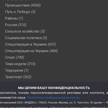
Происшествия
(4530)
Путь к Победе
(3)
Районы
(1)
Россия
(510)
Сельское хозяйство
(3)
Социальная политика
(3)
Спецоперация в Украине
(657)
Спецоперация на Украине
(404)
Спорт
(740)
Тема недели
(210)
Терроризм
(1)
Транспорт
(262)
Туризм
(178)
МЫ ЦЕНИМ ВАШУ КОНФИДЕНЦИАЛЬНОСТЬ
Флот
(76)
росмотра, показа персонализированной рекламы или контента, а
Цены
(2)
принимается наша
Политика конфиденциальности
.
Школа и спорт
(2)
й компанией ООО «ЯНДЕКС», 119021, Россия, Москва, ул. Л. Толстого, 16 (далее — 
за их пользовательской активности.
Собранная при помощи cookie информация 