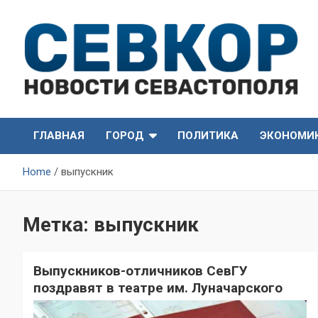
Skip
to
content
СевКор — Самые главные и актуальные новости
СевКор — Новости
Севастополя
ГЛАВНАЯ
ГОРОД
ПОЛИТИКА
ЭКОНОМИ
Севастополя
Home
выпускник
Метка:
выпускник
Выпускников-отличников СевГУ
поздравят в театре им. Луначарского