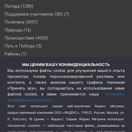
Погода
(1280)
Поддержка участников СВО
(7)
Политика
(4397)
Природа
(16)
Происшествия
(4530)
Путь к Победе
(3)
Районы
(1)
Россия
(510)
МЫ ЦЕНИМ ВАШУ КОНФИДЕНЦИАЛЬНОСТЬ
Сельское хозяйство
(3)
Мы используем файлы cookie для улучшения вашего опыта
просмотра, показа персонализированной рекламы или
Социальная политика
(3)
контента, а также анализа нашего трафика. Нажимая
Спецоперация в Украине
(657)
«Принять все», вы соглашаетесь на использование нами
Спецоперация на Украине
(404)
файлов cookie, и вами принимается наша
Политика
конфиденциальности
.
Спорт
(740)
Этот сайт использует сервис веб-аналитики Яндекс Метрика,
Тема недели
(210)
предоставляемый компанией ООО «ЯНДЕКС», 119021, Россия, Москва, ул.
Терроризм
(1)
Л. Толстого, 16 (далее — Яндекс). Сервис Яндекс Метрика использует
Транспорт
(262)
технологию «cookie» — небольшие текстовые файлы, размещаемые на