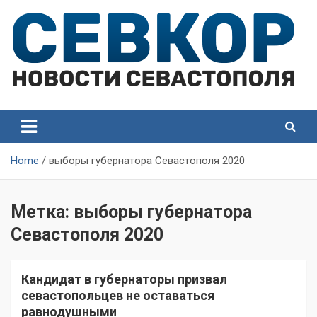
Skip
to
content
СевКор — Самые главные и актуальные новости
СевКор — Новости
Севастополя
Севастополя
Home
выборы губернатора Севастополя 2020
Метка:
выборы губернатора
Севастополя 2020
Кандидат в губернаторы призвал
севастопольцев не оставаться
равнодушными