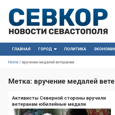
Skip
to
content
СевКор — Самые главные и актуальные новости
СевКор — Новости
Севастополя
ГЛАВНАЯ
ГОРОД
ПОЛИТИКА
ЭКОНОМИ
Севастополя
Home
вручение медалей ветеранам
Метка:
вручение медалей вет
Активисты Северной стороны вручили
ветеранам юбилейные медали