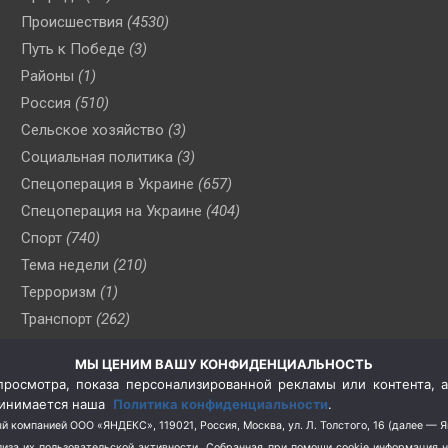
Происшествия
(4530)
Путь к Победе
(3)
Районы
(1)
Россия
(510)
Сельское хозяйство
(3)
Социальная политика
(3)
Спецоперация в Украине
(657)
Спецоперация на Украине
(404)
Спорт
(740)
Тема недели
(210)
Терроризм
(1)
Транспорт
(262)
Туризм
(178)
МЫ ЦЕНИМ ВАШУ КОНФИДЕНЦИАЛЬНОСТЬ
Флот
(76)
росмотра, показа персонализированной рекламы или контента, а
Цены
(2)
принимается наша
Политика конфиденциальности
.
Школа и спорт
(2)
й компанией ООО «ЯНДЕКС», 119021, Россия, Москва, ул. Л. Толстого, 16 (далее — 
за их пользовательской активности.
Собранная при помощи cookie информация 