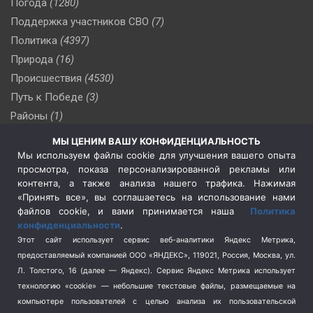
Погода
(1280)
Поддержка участников СВО
(7)
Политика
(4397)
Природа
(16)
Происшествия
(4530)
Путь к Победе
(3)
Районы
(1)
Россия
(510)
МЫ ЦЕНИМ ВАШУ КОНФИДЕНЦИАЛЬНОСТЬ
Сельское хозяйство
(3)
Мы используем файлы cookie для улучшения вашего опыта
просмотра, показа персонализированной рекламы или
Социальная политика
(3)
контента, а также анализа нашего трафика. Нажимая
Спецоперация в Украине
(657)
«Принять все», вы соглашаетесь на использование нами
Спецоперация на Украине
(404)
файлов cookie, и вами принимается наша
Политика
конфиденциальности
.
Спорт
(740)
Этот сайт использует сервис веб-аналитики Яндекс Метрика,
Тема недели
(210)
предоставляемый компанией ООО «ЯНДЕКС», 119021, Россия, Москва, ул.
Терроризм
(1)
Л. Толстого, 16 (далее — Яндекс). Сервис Яндекс Метрика использует
Транспорт
(262)
технологию «cookie» — небольшие текстовые файлы, размещаемые на
компьютере пользователей с целью анализа их пользовательской
Туризм
(178)