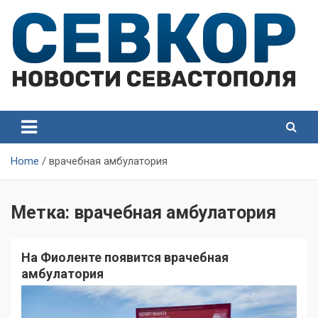
Skip
to
content
СевКор — Самые главные и актуальные новости
СевКор — Новости
Севастополя
Севастополя
Home
врачебная амбулатория
Метка:
врачебная амбулатория
На Фиоленте появится врачебная
амбулатория