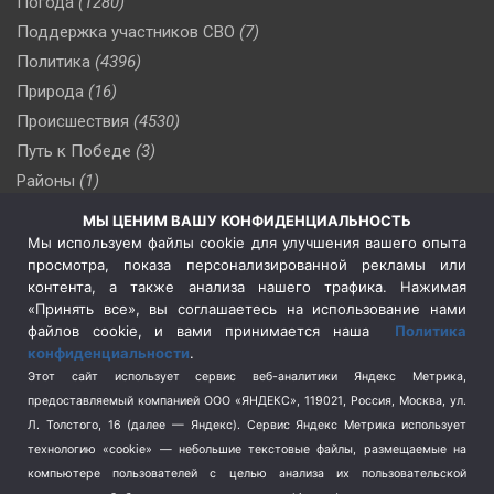
Погода
(1280)
Поддержка участников СВО
(7)
Политика
(4396)
Природа
(16)
Происшествия
(4530)
Путь к Победе
(3)
Районы
(1)
Россия
(509)
МЫ ЦЕНИМ ВАШУ КОНФИДЕНЦИАЛЬНОСТЬ
Сельское хозяйство
(3)
Мы используем файлы cookie для улучшения вашего опыта
просмотра, показа персонализированной рекламы или
Социальная политика
(3)
контента, а также анализа нашего трафика. Нажимая
Спецоперация в Украине
(657)
«Принять все», вы соглашаетесь на использование нами
Спецоперация на Украине
(404)
файлов cookie, и вами принимается наша
Политика
конфиденциальности
.
Спорт
(740)
Этот сайт использует сервис веб-аналитики Яндекс Метрика,
Тема недели
(210)
предоставляемый компанией ООО «ЯНДЕКС», 119021, Россия, Москва, ул.
Терроризм
(1)
Л. Толстого, 16 (далее — Яндекс). Сервис Яндекс Метрика использует
Транспорт
(262)
технологию «cookie» — небольшие текстовые файлы, размещаемые на
компьютере пользователей с целью анализа их пользовательской
Туризм
(178)