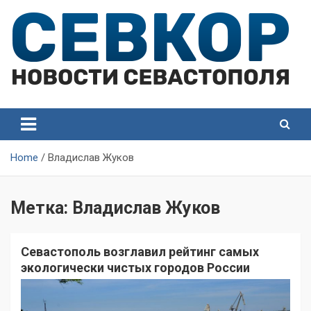
Skip
to
content
СевКор — Самые главные и актуальные новости
СевКор — Новости
Севастополя
Севастополя
Home
Владислав Жуков
Метка:
Владислав Жуков
Севастополь возглавил рейтинг самых
экологически чистых городов России