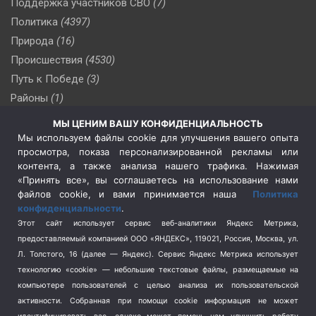
Поддержка участников СВО
(7)
Политика
(4397)
Природа
(16)
Происшествия
(4530)
Путь к Победе
(3)
Районы
(1)
Россия
(510)
МЫ ЦЕНИМ ВАШУ КОНФИДЕНЦИАЛЬНОСТЬ
Сельское хозяйство
(3)
Мы используем файлы cookie для улучшения вашего опыта
просмотра, показа персонализированной рекламы или
Социальная политика
(3)
контента, а также анализа нашего трафика. Нажимая
Спецоперация в Украине
(657)
«Принять все», вы соглашаетесь на использование нами
Спецоперация на Украине
(404)
файлов cookie, и вами принимается наша
Политика
конфиденциальности
.
Спорт
(740)
Этот сайт использует сервис веб-аналитики Яндекс Метрика,
Тема недели
(210)
предоставляемый компанией ООО «ЯНДЕКС», 119021, Россия, Москва, ул.
Терроризм
(1)
Л. Толстого, 16 (далее — Яндекс). Сервис Яндекс Метрика использует
Транспорт
(262)
технологию «cookie» — небольшие текстовые файлы, размещаемые на
компьютере пользователей с целью анализа их пользовательской
Туризм
(178)
активности.
Собранная при помощи cookie информация не может
Флот
(76)