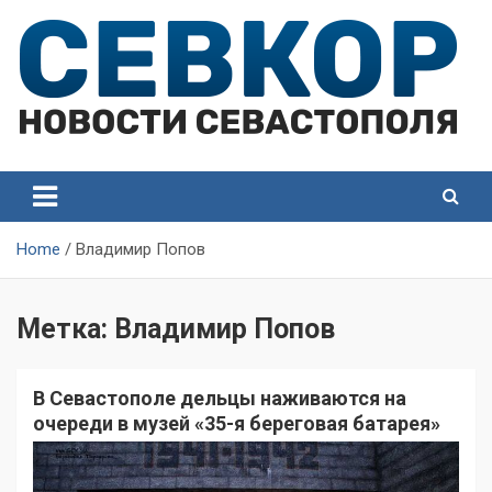
Skip
to
content
СевКор — Самые главные и актуальные новости
СевКор — Новости
Севастополя
Севастополя
Home
Владимир Попов
Метка:
Владимир Попов
В Севастополе дельцы наживаются на
очереди в музей «35-я береговая батарея»