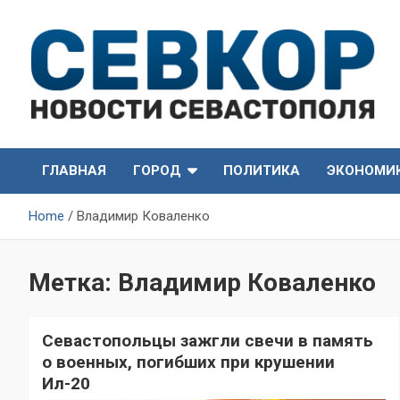
Skip
to
content
СевКор — Самые главные и актуальные новости
СевКор — Новости
Севастополя
ГЛАВНАЯ
ГОРОД
ПОЛИТИКА
ЭКОНОМИ
Севастополя
Home
Владимир Коваленко
Метка:
Владимир Коваленко
Севастопольцы зажгли свечи в память
о военных, погибших при крушении
Ил-20