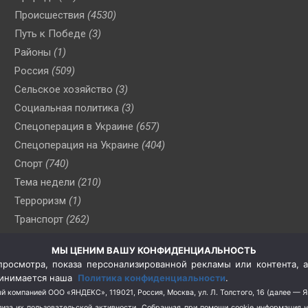
Происшествия
(4530)
Путь к Победе
(3)
Районы
(1)
Россия
(509)
Сельское хозяйство
(3)
Социальная политика
(3)
Спецоперация в Украине
(657)
Спецоперация на Украине
(404)
Спорт
(740)
Тема недели
(210)
Терроризм
(1)
Транспорт
(262)
Туризм
(178)
МЫ ЦЕНИМ ВАШУ КОНФИДЕНЦИАЛЬНОСТЬ
Флот
(76)
росмотра, показа персонализированной рекламы или контента, а
Цены
(2)
принимается наша
Политика конфиденциальности
.
Школа и спорт
(2)
й компанией ООО «ЯНДЕКС», 119021, Россия, Москва, ул. Л. Толстого, 16 (далее — 
за их пользовательской активности.
Собранная при помощи cookie информация 