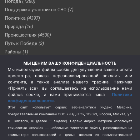
Погода
(1280)
Поддержка участников СВО
(7)
Политика
(4397)
Природа
(16)
Происшествия
(4530)
Путь к Победе
(3)
Районы
(1)
Россия
(510)
МЫ ЦЕНИМ ВАШУ КОНФИДЕНЦИАЛЬНОСТЬ
Сельское хозяйство
(3)
Мы используем файлы cookie для улучшения вашего опыта
просмотра, показа персонализированной рекламы или
Социальная политика
(3)
контента, а также анализа нашего трафика. Нажимая
Спецоперация в Украине
(657)
«Принять все», вы соглашаетесь на использование нами
Спецоперация на Украине
(404)
файлов cookie, и вами принимается наша
Политика
конфиденциальности
.
Спорт
(740)
Этот сайт использует сервис веб-аналитики Яндекс Метрика,
Тема недели
(210)
предоставляемый компанией ООО «ЯНДЕКС», 119021, Россия, Москва, ул.
Терроризм
(1)
Л. Толстого, 16 (далее — Яндекс). Сервис Яндекс Метрика использует
Транспорт
(262)
технологию «cookie» — небольшие текстовые файлы, размещаемые на
компьютере пользователей с целью анализа их пользовательской
Туризм
(178)