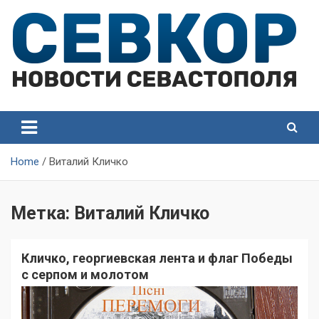
Skip
to
content
СевКор — Самые главные и актуальные новости
СевКор — Новости
Севастополя
Севастополя
Home
Виталий Кличко
Метка:
Виталий Кличко
Кличко, георгиевская лента и флаг Победы
с серпом и молотом