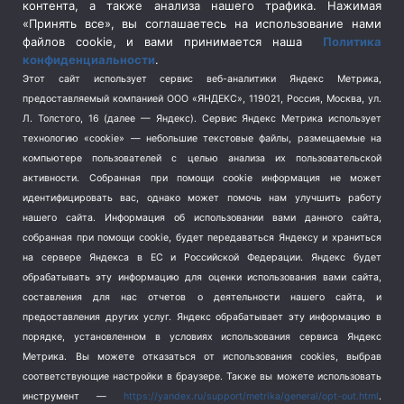
контента, а также анализа нашего трафика. Нажимая
Спецоперация в Украине
(657)
«Принять все», вы соглашаетесь на использование нами
Спецоперация на Украине
(404)
файлов cookie, и вами принимается наша
Политика
конфиденциальности
.
Спорт
(740)
Этот сайт использует сервис веб-аналитики Яндекс Метрика,
Тема недели
(210)
предоставляемый компанией ООО «ЯНДЕКС», 119021, Россия, Москва, ул.
Терроризм
(1)
Л. Толстого, 16 (далее — Яндекс). Сервис Яндекс Метрика использует
Транспорт
(262)
технологию «cookie» — небольшие текстовые файлы, размещаемые на
компьютере пользователей с целью анализа их пользовательской
Туризм
(178)
активности.
Собранная при помощи cookie информация не может
Флот
(76)
идентифицировать вас, однако может помочь нам улучшить работу
Цены
(2)
нашего сайта. Информация об использовании вами данного сайта,
Школа и спорт
(2)
собранная при помощи cookie, будет передаваться Яндексу и храниться
Экология
на сервере Яндекса в ЕС и Российской Федерации. Яндекс будет
(8)
обрабатывать эту информацию для оценки использования вами сайта,
Экономика
(1172)
составления для нас отчетов о деятельности нашего сайта, и
предоставления других услуг. Яндекс обрабатывает эту информацию в
Мы в соцсетях
порядке, установленном в условиях использования сервиса Яндекс
Метрика.
Вы можете отказаться от использования cookies, выбрав
соответствующие настройки в браузере. Также вы можете использовать
инструмент —
https://yandex.ru/support/metrika/general/opt-out.html
.