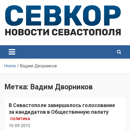
Skip
to
content
СевКор — Самые главные и актуальные новости
СевКор — Новости
Севастополя
Севастополя
Home
Вадим Дворников
Метка:
Вадим Дворников
В Севастополе завершилось голосование
за кандидатов в Общественную палату
ПОЛИТИКА
10-09-2015