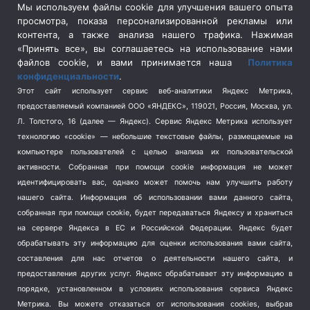
Сельское хозяйство
(3)
Мы используем файлы cookie для улучшения вашего опыта
просмотра, показа персонализированной рекламы или
Социальная политика
(3)
контента, а также анализа нашего трафика. Нажимая
Спецоперация в Украине
(657)
«Принять все», вы соглашаетесь на использование нами
Спецоперация на Украине
(404)
файлов cookie, и вами принимается наша
Политика
конфиденциальности
.
Спорт
(740)
Этот сайт использует сервис веб-аналитики Яндекс Метрика,
Тема недели
(210)
предоставляемый компанией ООО «ЯНДЕКС», 119021, Россия, Москва, ул.
Терроризм
(1)
Л. Толстого, 16 (далее — Яндекс). Сервис Яндекс Метрика использует
Транспорт
(262)
технологию «cookie» — небольшие текстовые файлы, размещаемые на
компьютере пользователей с целью анализа их пользовательской
Туризм
(178)
активности.
Собранная при помощи cookie информация не может
Флот
(76)
идентифицировать вас, однако может помочь нам улучшить работу
Цены
(2)
нашего сайта. Информация об использовании вами данного сайта,
Школа и спорт
(2)
собранная при помощи cookie, будет передаваться Яндексу и храниться
Экология
на сервере Яндекса в ЕС и Российской Федерации. Яндекс будет
(8)
обрабатывать эту информацию для оценки использования вами сайта,
Экономика
(1172)
составления для нас отчетов о деятельности нашего сайта, и
предоставления других услуг. Яндекс обрабатывает эту информацию в
Мы в соцсетях
порядке, установленном в условиях использования сервиса Яндекс
Метрика.
Вы можете отказаться от использования cookies, выбрав