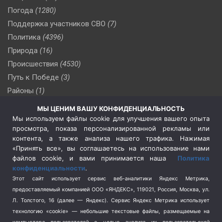
Погода
(1280)
Поддержка участников СВО
(7)
Политика
(4396)
Природа
(16)
Происшествия
(4530)
Путь к Победе
(3)
Районы
(1)
Россия
(510)
МЫ ЦЕНИМ ВАШУ КОНФИДЕНЦИАЛЬНОСТЬ
Сельское хозяйство
(3)
Мы используем файлы cookie для улучшения вашего опыта
просмотра, показа персонализированной рекламы или
Социальная политика
(3)
контента, а также анализа нашего трафика. Нажимая
Спецоперация в Украине
(657)
«Принять все», вы соглашаетесь на использование нами
Спецоперация на Украине
(404)
файлов cookie, и вами принимается наша
Политика
конфиденциальности
.
Спорт
(740)
Этот сайт использует сервис веб-аналитики Яндекс Метрика,
Тема недели
(210)
предоставляемый компанией ООО «ЯНДЕКС», 119021, Россия, Москва, ул.
Терроризм
(1)
Л. Толстого, 16 (далее — Яндекс). Сервис Яндекс Метрика использует
Транспорт
(262)
технологию «cookie» — небольшие текстовые файлы, размещаемые на