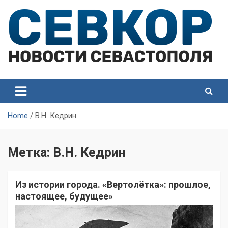
Skip
to
content
СевКор — Самые главные и актуальные новости
СевКор — Новости
Севастополя
Севастополя
Home
В.Н. Кедрин
Метка:
В.Н. Кедрин
Из истории города. «Вертолётка»: прошлое,
настоящее, будущее»