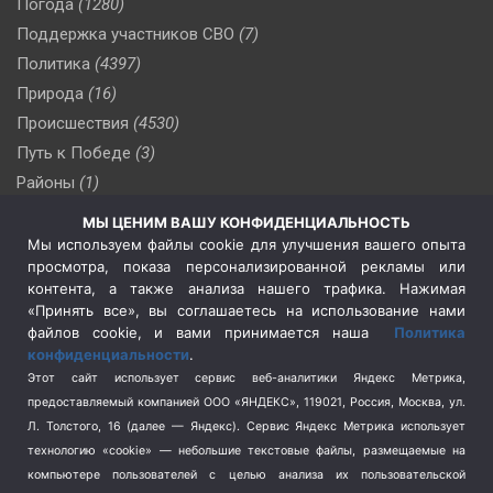
Погода
(1280)
Поддержка участников СВО
(7)
Политика
(4397)
Природа
(16)
Происшествия
(4530)
Путь к Победе
(3)
Районы
(1)
Россия
(510)
МЫ ЦЕНИМ ВАШУ КОНФИДЕНЦИАЛЬНОСТЬ
Сельское хозяйство
(3)
Мы используем файлы cookie для улучшения вашего опыта
просмотра, показа персонализированной рекламы или
Социальная политика
(3)
контента, а также анализа нашего трафика. Нажимая
Спецоперация в Украине
(657)
«Принять все», вы соглашаетесь на использование нами
Спецоперация на Украине
(404)
файлов cookie, и вами принимается наша
Политика
конфиденциальности
.
Спорт
(740)
Этот сайт использует сервис веб-аналитики Яндекс Метрика,
Тема недели
(210)
предоставляемый компанией ООО «ЯНДЕКС», 119021, Россия, Москва, ул.
Терроризм
(1)
Л. Толстого, 16 (далее — Яндекс). Сервис Яндекс Метрика использует
Транспорт
(262)
технологию «cookie» — небольшие текстовые файлы, размещаемые на
компьютере пользователей с целью анализа их пользовательской
Туризм
(178)