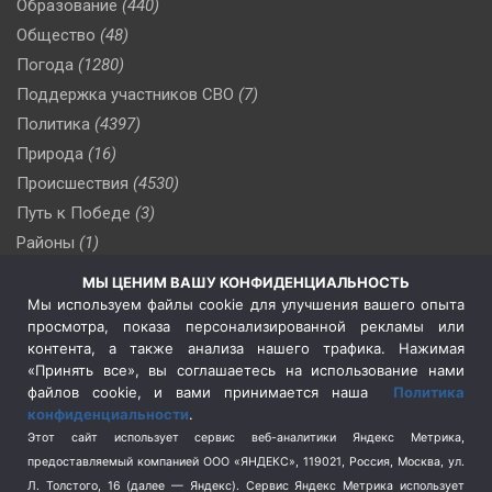
Образование
(440)
Общество
(48)
Погода
(1280)
Поддержка участников СВО
(7)
Политика
(4397)
Природа
(16)
Происшествия
(4530)
Путь к Победе
(3)
Районы
(1)
Россия
(510)
МЫ ЦЕНИМ ВАШУ КОНФИДЕНЦИАЛЬНОСТЬ
Сельское хозяйство
(3)
Мы используем файлы cookie для улучшения вашего опыта
просмотра, показа персонализированной рекламы или
Социальная политика
(3)
контента, а также анализа нашего трафика. Нажимая
Спецоперация в Украине
(657)
«Принять все», вы соглашаетесь на использование нами
Спецоперация на Украине
(404)
файлов cookie, и вами принимается наша
Политика
конфиденциальности
.
Спорт
(740)
Этот сайт использует сервис веб-аналитики Яндекс Метрика,
Тема недели
(210)
предоставляемый компанией ООО «ЯНДЕКС», 119021, Россия, Москва, ул.
Терроризм
(1)
Л. Толстого, 16 (далее — Яндекс). Сервис Яндекс Метрика использует