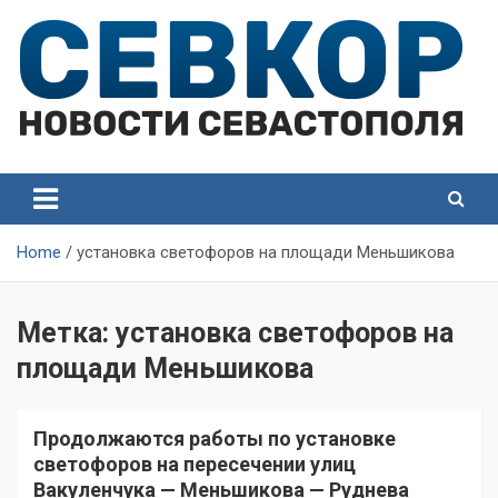
Skip
to
content
СевКор — Самые главные и актуальные новости
СевКор — Новости
Севастополя
Севастополя
Home
установка светофоров на площади Меньшикова
Метка:
установка светофоров на
площади Меньшикова
Продолжаются работы по установке
светофоров на пересечении улиц
Вакуленчука — Меньшикова — Руднева