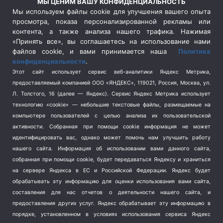
МЫ ЦЕНИМ ВАШУ КОНФИДЕНЦИАЛЬНОСТЬ
Сельское хозяйство
(3)
Мы используем файлы cookie для улучшения вашего опыта
просмотра, показа персонализированной рекламы или
Социальная политика
(3)
контента, а также анализа нашего трафика. Нажимая
Спецоперация в Украине
(657)
«Принять все», вы соглашаетесь на использование нами
Спецоперация на Украине
(404)
файлов cookie, и вами принимается наша
Политика
конфиденциальности
.
Спорт
(740)
Этот сайт использует сервис веб-аналитики Яндекс Метрика,
Тема недели
(210)
предоставляемый компанией ООО «ЯНДЕКС», 119021, Россия, Москва, ул.
Терроризм
(1)
Л. Толстого, 16 (далее — Яндекс). Сервис Яндекс Метрика использует
Транспорт
(262)
технологию «cookie» — небольшие текстовые файлы, размещаемые на
компьютере пользователей с целью анализа их пользовательской
Туризм
(178)
активности.
Собранная при помощи cookie информация не может
Флот
(76)
идентифицировать вас, однако может помочь нам улучшить работу
Цены
(2)
нашего сайта. Информация об использовании вами данного сайта,
Школа и спорт
(2)
собранная при помощи cookie, будет передаваться Яндексу и храниться
на сервере Яндекса в ЕС и Российской Федерации. Яндекс будет
Экология
(8)
обрабатывать эту информацию для оценки использования вами сайта,
Экономика
(1172)
составления для нас отчетов о деятельности нашего сайта, и
предоставления других услуг. Яндекс обрабатывает эту информацию в
Мы в соцсетях
порядке, установленном в условиях использования сервиса Яндекс