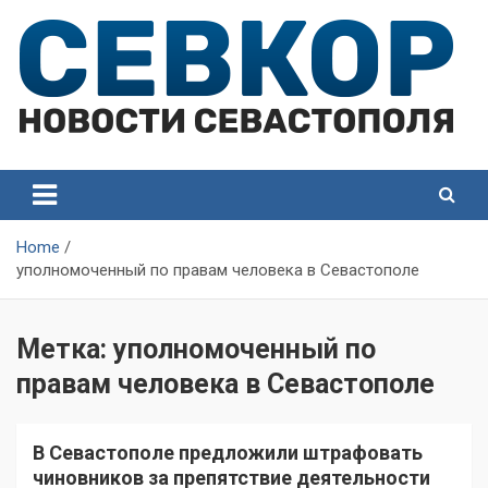
Skip
to
content
СевКор — Самые главные и актуальные новости
СевКор — Новости
Севастополя
Севастополя
Home
уполномоченный по правам человека в Севастополе
Метка:
уполномоченный по
правам человека в Севастополе
В Севастополе предложили штрафовать
чиновников за препятствие деятельности