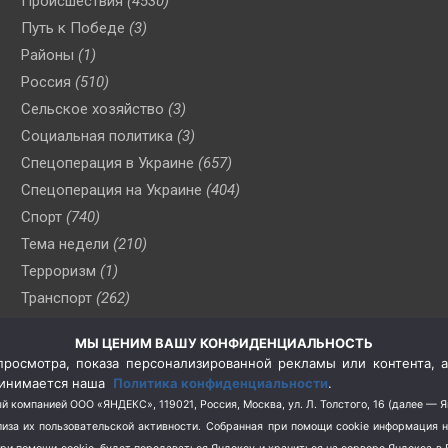
Происшествия
(4530)
Путь к Победе
(3)
Районы
(1)
Россия
(510)
Сельское хозяйство
(3)
Социальная политика
(3)
Спецоперация в Украине
(657)
Спецоперация на Украине
(404)
Спорт
(740)
Тема недели
(210)
Терроризм
(1)
Транспорт
(262)
Туризм
(178)
МЫ ЦЕНИМ ВАШУ КОНФИДЕНЦИАЛЬНОСТЬ
Флот
(76)
росмотра, показа персонализированной рекламы или контента, а
Цены
(2)
принимается наша
Политика конфиденциальности
.
Школа и спорт
(2)
й компанией ООО «ЯНДЕКС», 119021, Россия, Москва, ул. Л. Толстого, 16 (далее — 
за их пользовательской активности.
Собранная при помощи cookie информация 
Экология
(8)