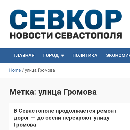
Skip
to
content
СевКор — Самые главные и актуальные новости
СевКор — Новости
Севастополя
ГЛАВНАЯ
ГОРОД
ПОЛИТИКА
ЭКОНОМИ
Севастополя
Home
улица Громова
Метка:
улица Громова
В Севастополе продолжается ремонт
дорог — до осени перекроют улицу
Громова