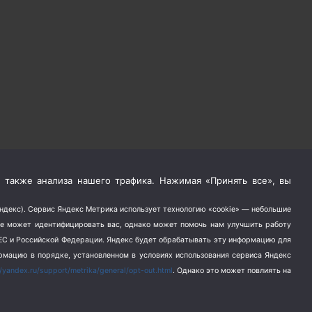
 также анализа нашего трафика. Нажимая «Принять все», вы
Яндекс). Сервис Яндекс Метрика использует технологию «cookie» — небольшие
не может идентифицировать вас, однако может помочь нам улучшить работу
в ЕС и Российской Федерации. Яндекс будет обрабатывать эту информацию для
ормацию в порядке, установленном в условиях использования сервиса Яндекс
//yandex.ru/support/metrika/general/opt-out.html
. Однако это может повлиять на