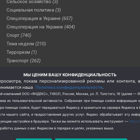
Сельское хозяйство
(3)
Социальная политика
(3)
Спецоперация в Украине
(657)
Спецоперация на Украине
(404)
Спорт
(740)
Тема недели
(210)
Терроризм
(1)
Транспорт
(262)
Туризм
(178)
МЫ ЦЕНИМ ВАШУ КОНФИДЕНЦИАЛЬНОСТЬ
Флот
(76)
росмотра, показа персонализированной рекламы или контента, а
Цены
(2)
принимается наша
Политика конфиденциальности
.
Школа и спорт
(2)
й компанией ООО «ЯНДЕКС», 119021, Россия, Москва, ул. Л. Толстого, 16 (далее — 
за их пользовательской активности.
Собранная при помощи cookie информация 
Экология
(8)
при помощи cookie, будет передаваться Яндексу и храниться на сервере Яндекса 
Экономика
(1172)
ости нашего сайта, и предоставления других услуг. Яндекс обрабатывает эту инф
твующие настройки в браузере. Также вы можете использовать инструмент —
https:
бработку данных о вас Яндексом в порядке и целях, указанных выше.