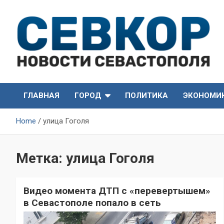
Skip
to
content
СевКор — Самые главные и актуальные новости
СевКор — Новости
Севастополя
ГЛАВНАЯ
ГОРОД
ПОЛИТИКА
ЭКОНОМИ
Севастополя
Home
улица Гоголя
Метка:
улица Гоголя
Видео момента ДТП с «перевертышем»
в Севастополе попало в сеть