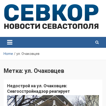
Skip
to
content
СевКор — Самые главные и актуальные новости
СевКор — Новости
Севастополя
Севастополя
Home
ул. Очаковцев
Метка:
ул. Очаковцев
Недострой на ул. Очаковцев:
Севгосстройнадзор реагирует