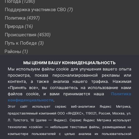
Погода
(1280)
Поддержка участников СВО
(7)
Политика
(4397)
Природа
(16)
Происшествия
(4530)
Путь к Победе
(3)
Районы
(1)
Россия
(510)
МЫ ЦЕНИМ ВАШУ КОНФИДЕНЦИАЛЬНОСТЬ
Сельское хозяйство
(3)
Мы используем файлы cookie для улучшения вашего опыта
просмотра, показа персонализированной рекламы или
Социальная политика
(3)
контента, а также анализа нашего трафика. Нажимая
Спецоперация в Украине
(657)
«Принять все», вы соглашаетесь на использование нами
Спецоперация на Украине
(404)
файлов cookie, и вами принимается наша
Политика
конфиденциальности
.
Спорт
(740)
Этот сайт использует сервис веб-аналитики Яндекс Метрика,
Тема недели
(210)
предоставляемый компанией ООО «ЯНДЕКС», 119021, Россия, Москва, ул.
Терроризм
(1)
Л. Толстого, 16 (далее — Яндекс). Сервис Яндекс Метрика использует
Транспорт
(262)
технологию «cookie» — небольшие текстовые файлы, размещаемые на
компьютере пользователей с целью анализа их пользовательской
Туризм
(178)