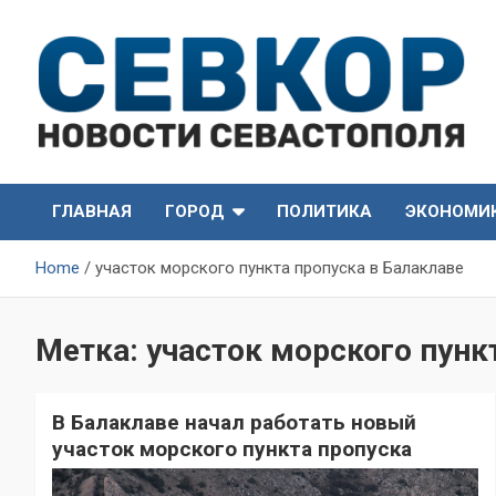
Skip
to
content
СевКор — Самые главные и актуальные новости
СевКор — Новости
Севастополя
ГЛАВНАЯ
ГОРОД
ПОЛИТИКА
ЭКОНОМИ
Севастополя
Home
участок морского пункта пропуска в Балаклаве
Метка:
участок морского пунк
В Балаклаве начал работать новый
участок морского пункта пропуска