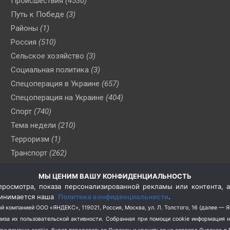
Происшествия
(4530)
Путь к Победе
(3)
Районы
(1)
Россия
(510)
Сельское хозяйство
(3)
Социальная политика
(3)
Спецоперация в Украине
(657)
Спецоперация на Украине
(404)
Спорт
(740)
Тема недели
(210)
Терроризм
(1)
Транспорт
(262)
Туризм
(178)
МЫ ЦЕНИМ ВАШУ КОНФИДЕНЦИАЛЬНОСТЬ
Флот
(76)
росмотра, показа персонализированной рекламы или контента, а
Цены
(2)
принимается наша
Политика конфиденциальности
.
Школа и спорт
(2)
й компанией ООО «ЯНДЕКС», 119021, Россия, Москва, ул. Л. Толстого, 16 (далее — 
за их пользовательской активности.
Собранная при помощи cookie информация 
Экология
(8)