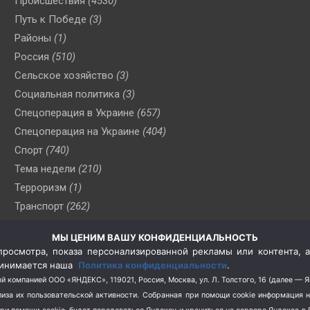
Происшествия
(4530)
Путь к Победе
(3)
Районы
(1)
Россия
(510)
Сельское хозяйство
(3)
Социальная политика
(3)
Спецоперация в Украине
(657)
Спецоперация на Украине
(404)
Спорт
(740)
Тема недели
(210)
Терроризм
(1)
Транспорт
(262)
Туризм
(178)
МЫ ЦЕНИМ ВАШУ КОНФИДЕНЦИАЛЬНОСТЬ
Флот
(76)
росмотра, показа персонализированной рекламы или контента, а
Цены
(2)
принимается наша
Политика конфиденциальности
.
Школа и спорт
(2)
й компанией ООО «ЯНДЕКС», 119021, Россия, Москва, ул. Л. Толстого, 16 (далее — 
за их пользовательской активности.
Собранная при помощи cookie информация 
Экология
(8)