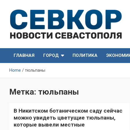
Skip
to
content
СевКор — Самые главные и актуальные новости
СевКор — Новости
Севастополя
ГЛАВНАЯ
ГОРОД
ПОЛИТИКА
ЭКОНОМИ
Севастополя
Home
тюльпаны
Метка:
тюльпаны
В Никитском ботаническом саду сейчас
можно увидеть цветущие тюльпаны,
которые вывели местные