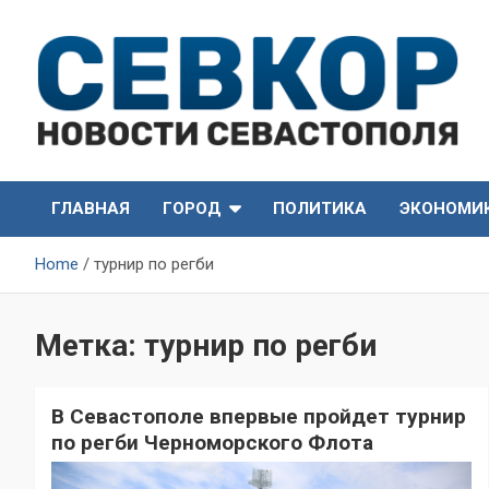
Skip
to
content
СевКор — Самые главные и актуальные новости
СевКор — Новости
Севастополя
ГЛАВНАЯ
ГОРОД
ПОЛИТИКА
ЭКОНОМИ
Севастополя
Home
турнир по регби
Метка:
турнир по регби
В Севастополе впервые пройдет турнир
по регби Черноморского Флота