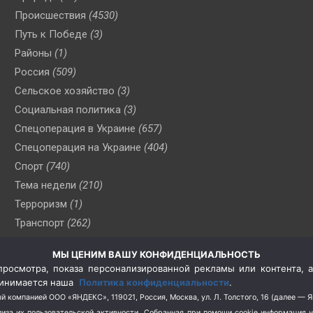
Происшествия
(4530)
Путь к Победе
(3)
Районы
(1)
Россия
(509)
Сельское хозяйство
(3)
Социальная политика
(3)
Спецоперация в Украине
(657)
Спецоперация на Украине
(404)
Спорт
(740)
Тема недели
(210)
Терроризм
(1)
Транспорт
(262)
Туризм
(178)
МЫ ЦЕНИМ ВАШУ КОНФИДЕНЦИАЛЬНОСТЬ
Флот
(76)
росмотра, показа персонализированной рекламы или контента, а
Цены
(2)
принимается наша
Политика конфиденциальности
.
Школа и спорт
(2)
й компанией ООО «ЯНДЕКС», 119021, Россия, Москва, ул. Л. Толстого, 16 (далее — 
за их пользовательской активности.
Собранная при помощи cookie информация 