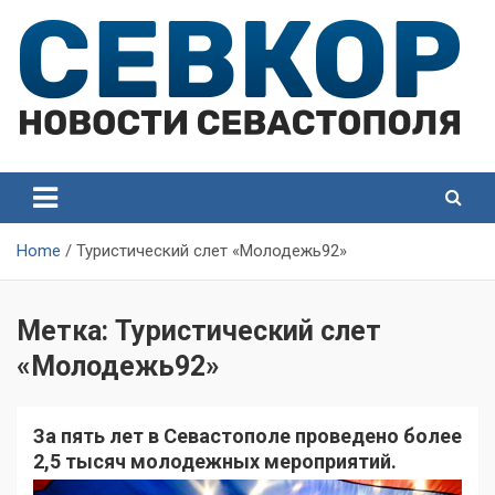
Skip
to
content
СевКор — Самые главные и актуальные новости
СевКор — Новости
Севастополя
Севастополя
Home
Туристический слет «Молодежь92»
Метка:
Туристический слет
«Молодежь92»
За пять лет в Севастополе проведено более
2,5 тысяч молодежных мероприятий.