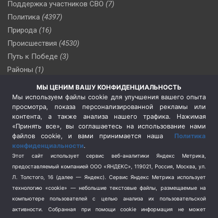
Поддержка участников СВО
(7)
Политика
(4397)
Природа
(16)
Происшествия
(4530)
Путь к Победе
(3)
Районы
(1)
Россия
(510)
МЫ ЦЕНИМ ВАШУ КОНФИДЕНЦИАЛЬНОСТЬ
Сельское хозяйство
(3)
Мы используем файлы cookie для улучшения вашего опыта
просмотра, показа персонализированной рекламы или
Социальная политика
(3)
контента, а также анализа нашего трафика. Нажимая
Спецоперация в Украине
(657)
«Принять все», вы соглашаетесь на использование нами
Спецоперация на Украине
(404)
файлов cookie, и вами принимается наша
Политика
конфиденциальности
.
Спорт
(740)
Этот сайт использует сервис веб-аналитики Яндекс Метрика,
Тема недели
(210)
предоставляемый компанией ООО «ЯНДЕКС», 119021, Россия, Москва, ул.
Терроризм
(1)
Л. Толстого, 16 (далее — Яндекс). Сервис Яндекс Метрика использует
Транспорт
(262)
технологию «cookie» — небольшие текстовые файлы, размещаемые на
компьютере пользователей с целью анализа их пользовательской
Туризм
(178)
активности.
Собранная при помощи cookie информация не может
Флот
(76)