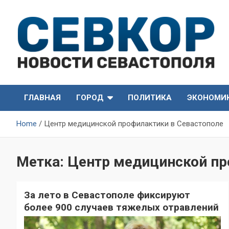
Skip
to
content
СевКор — Самые главные и актуальные новости
СевКор — Новости
Севастополя
ГЛАВНАЯ
ГОРОД
ПОЛИТИКА
ЭКОНОМИ
Севастополя
Home
Центр медицинской профилактики в Севастополе
Метка:
Центр медицинской пр
За лето в Севастополе фиксируют
более 900 случаев тяжелых отравлений