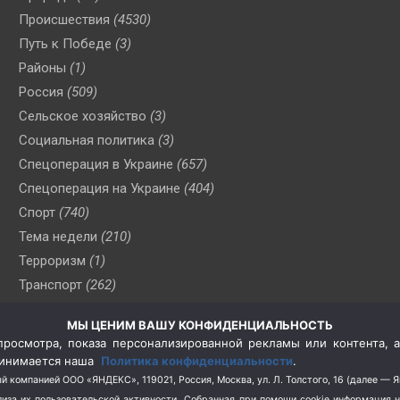
Происшествия
(4530)
Путь к Победе
(3)
Районы
(1)
Россия
(509)
Сельское хозяйство
(3)
Социальная политика
(3)
Спецоперация в Украине
(657)
Спецоперация на Украине
(404)
Спорт
(740)
Тема недели
(210)
Терроризм
(1)
Транспорт
(262)
Туризм
(178)
МЫ ЦЕНИМ ВАШУ КОНФИДЕНЦИАЛЬНОСТЬ
Флот
(76)
росмотра, показа персонализированной рекламы или контента, а
Цены
(2)
принимается наша
Политика конфиденциальности
.
Школа и спорт
(2)
й компанией ООО «ЯНДЕКС», 119021, Россия, Москва, ул. Л. Толстого, 16 (далее — 
за их пользовательской активности.
Собранная при помощи cookie информация 