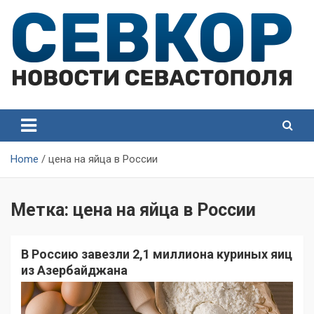
Skip
to
content
СевКор — Самые главные и актуальные новости
СевКор — Новости
Севастополя
Севастополя
Home
цена на яйца в России
Метка:
цена на яйца в России
В Россию завезли 2,1 миллиона куриных яиц
из Азербайджана