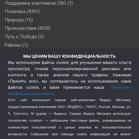
Поддержка участников СВО
(7)
Политика
(4397)
Природа
(16)
Происшествия
(4530)
Путь к Победе
(3)
Районы
(1)
Россия
(510)
МЫ ЦЕНИМ ВАШУ КОНФИДЕНЦИАЛЬНОСТЬ
Сельское хозяйство
(3)
Мы используем файлы cookie для улучшения вашего опыта
просмотра, показа персонализированной рекламы или
Социальная политика
(3)
контента, а также анализа нашего трафика. Нажимая
Спецоперация в Украине
(657)
«Принять все», вы соглашаетесь на использование нами
Спецоперация на Украине
(404)
файлов cookie, и вами принимается наша
Политика
конфиденциальности
.
Спорт
(740)
Этот сайт использует сервис веб-аналитики Яндекс Метрика,
Тема недели
(210)
предоставляемый компанией ООО «ЯНДЕКС», 119021, Россия, Москва, ул.
Терроризм
(1)
Л. Толстого, 16 (далее — Яндекс). Сервис Яндекс Метрика использует
Транспорт
(262)
технологию «cookie» — небольшие текстовые файлы, размещаемые на
компьютере пользователей с целью анализа их пользовательской
Туризм
(178)
активности.
Собранная при помощи cookie информация не может
Флот
(76)