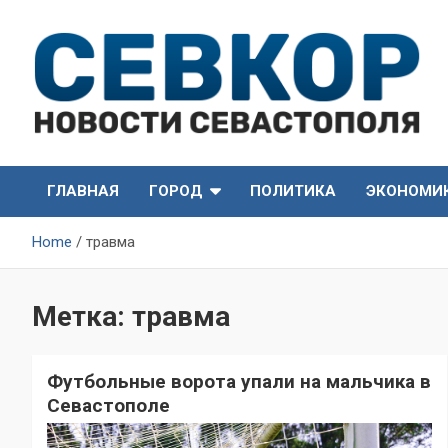
Skip
to
content
СевКор — Самые главные и актуальные новости
СевКор — Новости
Севастополя
ГЛАВНАЯ
ГОРОД
ПОЛИТИКА
ЭКОНОМИ
Севастополя
Home
травма
Метка:
травма
Футбольные ворота упали на мальчика в
Севастополе