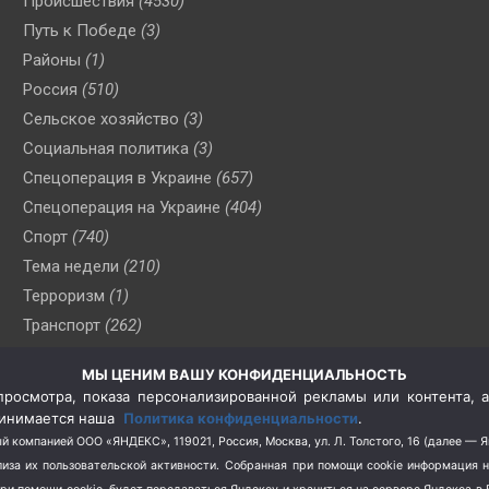
Происшествия
(4530)
Путь к Победе
(3)
Районы
(1)
Россия
(510)
Сельское хозяйство
(3)
Социальная политика
(3)
Спецоперация в Украине
(657)
Спецоперация на Украине
(404)
Спорт
(740)
Тема недели
(210)
Терроризм
(1)
Транспорт
(262)
Туризм
(178)
МЫ ЦЕНИМ ВАШУ КОНФИДЕНЦИАЛЬНОСТЬ
Флот
(76)
росмотра, показа персонализированной рекламы или контента, а
Цены
(2)
принимается наша
Политика конфиденциальности
.
Школа и спорт
(2)
й компанией ООО «ЯНДЕКС», 119021, Россия, Москва, ул. Л. Толстого, 16 (далее — 
за их пользовательской активности.
Собранная при помощи cookie информация 
Экология
(8)