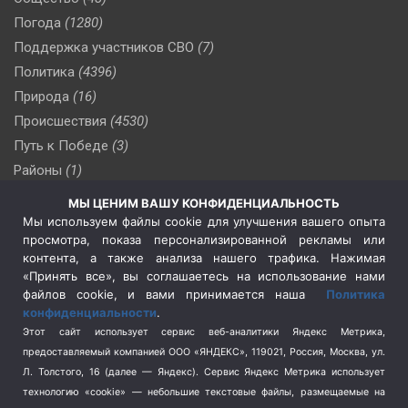
Погода
(1280)
Поддержка участников СВО
(7)
Политика
(4396)
Природа
(16)
Происшествия
(4530)
Путь к Победе
(3)
Районы
(1)
Россия
(509)
МЫ ЦЕНИМ ВАШУ КОНФИДЕНЦИАЛЬНОСТЬ
Сельское хозяйство
(3)
Мы используем файлы cookie для улучшения вашего опыта
просмотра, показа персонализированной рекламы или
Социальная политика
(3)
контента, а также анализа нашего трафика. Нажимая
Спецоперация в Украине
(657)
«Принять все», вы соглашаетесь на использование нами
Спецоперация на Украине
(404)
файлов cookie, и вами принимается наша
Политика
конфиденциальности
.
Спорт
(740)
Этот сайт использует сервис веб-аналитики Яндекс Метрика,
Тема недели
(210)
предоставляемый компанией ООО «ЯНДЕКС», 119021, Россия, Москва, ул.
Терроризм
(1)
Л. Толстого, 16 (далее — Яндекс). Сервис Яндекс Метрика использует
Транспорт
(262)
технологию «cookie» — небольшие текстовые файлы, размещаемые на