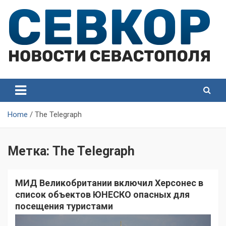
Skip
to
content
СевКор — Самые главные и актуальные новости
СевКор — Новости
Севастополя
Севастополя
Home
The Telegraph
Метка:
The Telegraph
МИД Великобритании включил Херсонес в
список объектов ЮНЕСКО опасных для
посещения туристами