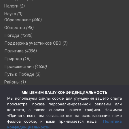
Налоги
(2)
Наука
(3)
Образование
(440)
Общество
(48)
Погода
(1280)
Поддержка участников СВО
(7)
Политика
(4396)
Природа
(16)
Происшествия
(4530)
Путь к Победе
(3)
Районы
(1)
Россия
(510)
МЫ ЦЕНИМ ВАШУ КОНФИДЕНЦИАЛЬНОСТЬ
Сельское хозяйство
(3)
Мы используем файлы cookie для улучшения вашего опыта
просмотра, показа персонализированной рекламы или
Социальная политика
(3)
контента, а также анализа нашего трафика. Нажимая
Спецоперация в Украине
(657)
«Принять все», вы соглашаетесь на использование нами
Спецоперация на Украине
(404)
файлов cookie, и вами принимается наша
Политика
конфиденциальности
.
Спорт
(740)