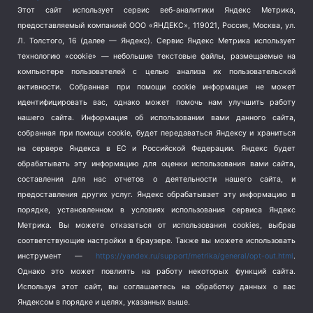
Этот сайт использует сервис веб-аналитики Яндекс Метрика,
Тема недели
(210)
предоставляемый компанией ООО «ЯНДЕКС», 119021, Россия, Москва, ул.
Терроризм
(1)
Л. Толстого, 16 (далее — Яндекс). Сервис Яндекс Метрика использует
Транспорт
(262)
технологию «cookie» — небольшие текстовые файлы, размещаемые на
компьютере пользователей с целью анализа их пользовательской
Туризм
(178)
активности.
Собранная при помощи cookie информация не может
Флот
(76)
идентифицировать вас, однако может помочь нам улучшить работу
Цены
(2)
нашего сайта. Информация об использовании вами данного сайта,
Школа и спорт
(2)
собранная при помощи cookie, будет передаваться Яндексу и храниться
Экология
(8)
на сервере Яндекса в ЕС и Российской Федерации. Яндекс будет
обрабатывать эту информацию для оценки использования вами сайта,
Экономика
(1172)
составления для нас отчетов о деятельности нашего сайта, и
предоставления других услуг. Яндекс обрабатывает эту информацию в
Мы в соцсетях
порядке, установленном в условиях использования сервиса Яндекс
Метрика.
Вы можете отказаться от использования cookies, выбрав
соответствующие настройки в браузере. Также вы можете использовать
инструмент —
https://yandex.ru/support/metrika/general/opt-out.html
.
Однако это может повлиять на работу некоторых функций сайта.
Используя этот сайт, вы соглашаетесь на обработку данных о вас
Яндексом в порядке и целях, указанных выше.
Copyright © 2026
СевКор — Новости Севастополя