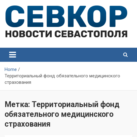
Skip
to
content
СевКор — Самые главные и актуальные новости
СевКор — Новости
Севастополя
Севастополя
Home
Территориальный фонд обязательного медицинского
страхования
Метка:
Территориальный фонд
обязательного медицинского
страхования