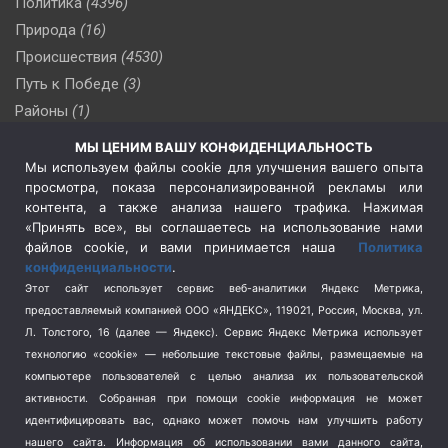
Политика
(4396)
Природа
(16)
Происшествия
(4530)
Путь к Победе
(3)
Районы
(1)
Россия
(510)
МЫ ЦЕНИМ ВАШУ КОНФИДЕНЦИАЛЬНОСТЬ
Сельское хозяйство
(3)
Мы используем файлы cookie для улучшения вашего опыта
просмотра, показа персонализированной рекламы или
Социальная политика
(3)
контента, а также анализа нашего трафика. Нажимая
Спецоперация в Украине
(657)
«Принять все», вы соглашаетесь на использование нами
Спецоперация на Украине
(404)
файлов cookie, и вами принимается наша
Политика
конфиденциальности
.
Спорт
(740)
Этот сайт использует сервис веб-аналитики Яндекс Метрика,
Тема недели
(210)
предоставляемый компанией ООО «ЯНДЕКС», 119021, Россия, Москва, ул.
Терроризм
(1)
Л. Толстого, 16 (далее — Яндекс). Сервис Яндекс Метрика использует
Транспорт
(262)
технологию «cookie» — небольшие текстовые файлы, размещаемые на
компьютере пользователей с целью анализа их пользовательской
Туризм
(178)
активности.
Собранная при помощи cookie информация не может
Флот
(76)
идентифицировать вас, однако может помочь нам улучшить работу
Цены
(2)
нашего сайта. Информация об использовании вами данного сайта,