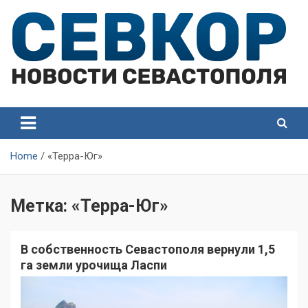
Skip
to
content
СевКор — Самые главные и актуальные новости
СевКор — Новости
Севастополя
Севастополя
Home
«Терра-Юг»
Метка:
«Терра-Юг»
В собственность Севастополя вернули 1,5
га земли урочища Ласпи