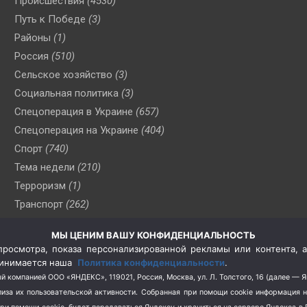
Происшествия
(4530)
Путь к Победе
(3)
Районы
(1)
Россия
(510)
Сельское хозяйство
(3)
Социальная политика
(3)
Спецоперация в Украине
(657)
Спецоперация на Украине
(404)
Спорт
(740)
Тема недели
(210)
Терроризм
(1)
Транспорт
(262)
Туризм
(178)
МЫ ЦЕНИМ ВАШУ КОНФИДЕНЦИАЛЬНОСТЬ
Флот
(76)
росмотра, показа персонализированной рекламы или контента, а
Цены
(2)
принимается наша
Политика конфиденциальности
.
Школа и спорт
(2)
й компанией ООО «ЯНДЕКС», 119021, Россия, Москва, ул. Л. Толстого, 16 (далее — 
за их пользовательской активности.
Собранная при помощи cookie информация 
Экология
(8)