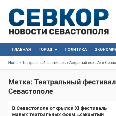
Skip
to
content
СевКор — Самые главные и актуальные новости
СевКор — Новости
Севастополя
ГЛАВНАЯ
ГОРОД
ПОЛИТИКА
ЭКОНОМИ
Севастополя
Home
Театральный фестиваль «Zакрытый покаZ» в Сева
Метка:
Театральный фестивал
Севастополе
В Севастополе открылся XI фестиваль
малых театральных форм «Zакрытый