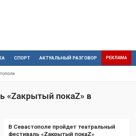
КА
СПОРТ
АКТУАЛЬНЫЙ РАЗГОВОР
РЕКЛАМА
стополе
ь «Zакрытый покаZ» в
В Севастополе пройдет театральный
фестиваль «Zакрытый покаZ»