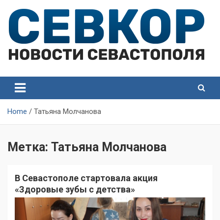
Skip
to
content
СевКор — Самые главные и актуальные новости
СевКор — Новости
Севастополя
Севастополя
Home
Татьяна Молчанова
Метка:
Татьяна Молчанова
В Севастополе стартовала акция
«Здоровые зубы с детства»