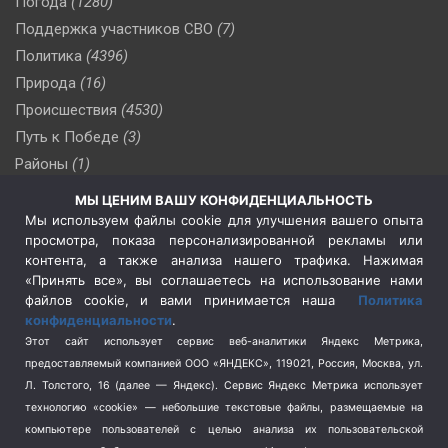
Погода
(1280)
Поддержка участников СВО
(7)
Политика
(4396)
Природа
(16)
Происшествия
(4530)
Путь к Победе
(3)
Районы
(1)
Россия
(509)
МЫ ЦЕНИМ ВАШУ КОНФИДЕНЦИАЛЬНОСТЬ
Сельское хозяйство
(3)
Мы используем файлы cookie для улучшения вашего опыта
просмотра, показа персонализированной рекламы или
Социальная политика
(3)
контента, а также анализа нашего трафика. Нажимая
Спецоперация в Украине
(657)
«Принять все», вы соглашаетесь на использование нами
Спецоперация на Украине
(404)
файлов cookie, и вами принимается наша
Политика
конфиденциальности
.
Спорт
(740)
Этот сайт использует сервис веб-аналитики Яндекс Метрика,
Тема недели
(210)
предоставляемый компанией ООО «ЯНДЕКС», 119021, Россия, Москва, ул.
Терроризм
(1)
Л. Толстого, 16 (далее — Яндекс). Сервис Яндекс Метрика использует
Транспорт
(262)
технологию «cookie» — небольшие текстовые файлы, размещаемые на
компьютере пользователей с целью анализа их пользовательской
Туризм
(178)