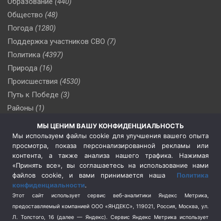
Образование
(440)
Общество
(48)
Погода
(1280)
Поддержка участников СВО
(7)
Политика
(4397)
Природа
(16)
Происшествия
(4530)
Путь к Победе
(3)
Районы
(1)
Россия
(510)
МЫ ЦЕНИМ ВАШУ КОНФИДЕНЦИАЛЬНОСТЬ
Сельское хозяйство
(3)
Мы используем файлы cookie для улучшения вашего опыта
просмотра, показа персонализированной рекламы или
Социальная политика
(3)
контента, а также анализа нашего трафика. Нажимая
Спецоперация в Украине
(657)
«Принять все», вы соглашаетесь на использование нами
Спецоперация на Украине
(404)
файлов cookie, и вами принимается наша
Политика
конфиденциальности
.
Спорт
(740)
Этот сайт использует сервис веб-аналитики Яндекс Метрика,
Тема недели
(210)
предоставляемый компанией ООО «ЯНДЕКС», 119021, Россия, Москва, ул.
Терроризм
(1)
Л. Толстого, 16 (далее — Яндекс). Сервис Яндекс Метрика использует