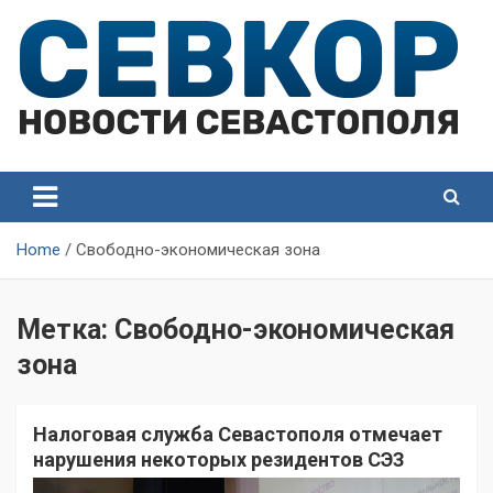
Skip
to
content
СевКор — Самые главные и актуальные новости
СевКор — Новости
Севастополя
Севастополя
Home
Свободно-экономическая зона
Метка:
Свободно-экономическая
зона
Налоговая служба Севастополя отмечает
нарушения некоторых резидентов СЭЗ