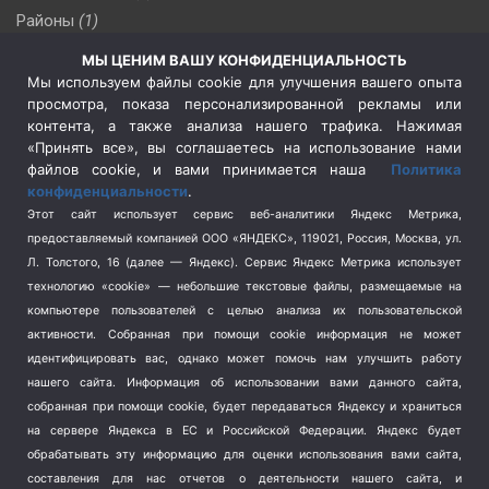
Районы
(1)
Россия
(510)
МЫ ЦЕНИМ ВАШУ КОНФИДЕНЦИАЛЬНОСТЬ
Сельское хозяйство
(3)
Мы используем файлы cookie для улучшения вашего опыта
просмотра, показа персонализированной рекламы или
Социальная политика
(3)
контента, а также анализа нашего трафика. Нажимая
Спецоперация в Украине
(657)
«Принять все», вы соглашаетесь на использование нами
Спецоперация на Украине
(404)
файлов cookie, и вами принимается наша
Политика
конфиденциальности
.
Спорт
(740)
Этот сайт использует сервис веб-аналитики Яндекс Метрика,
Тема недели
(210)
предоставляемый компанией ООО «ЯНДЕКС», 119021, Россия, Москва, ул.
Терроризм
(1)
Л. Толстого, 16 (далее — Яндекс). Сервис Яндекс Метрика использует
Транспорт
(262)
технологию «cookie» — небольшие текстовые файлы, размещаемые на
компьютере пользователей с целью анализа их пользовательской
Туризм
(178)
активности.
Собранная при помощи cookie информация не может
Флот
(76)
идентифицировать вас, однако может помочь нам улучшить работу
Цены
(2)
нашего сайта. Информация об использовании вами данного сайта,
Школа и спорт
(2)
собранная при помощи cookie, будет передаваться Яндексу и храниться
Экология
на сервере Яндекса в ЕС и Российской Федерации. Яндекс будет
(8)
обрабатывать эту информацию для оценки использования вами сайта,
Экономика
(1172)
составления для нас отчетов о деятельности нашего сайта, и