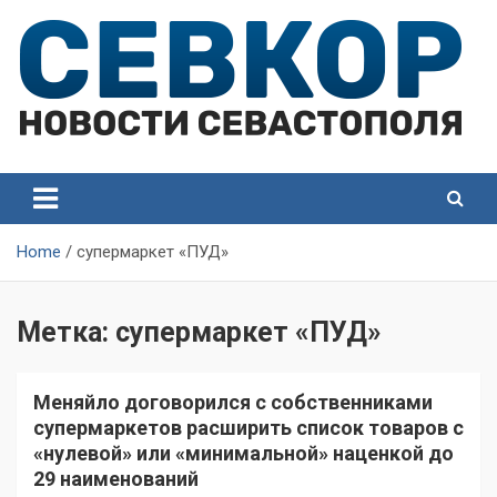
Skip
to
content
СевКор — Самые главные и актуальные новости
СевКор — Новости
Севастополя
Севастополя
Home
супермаркет «ПУД»
Метка:
супермаркет «ПУД»
Меняйло договорился с собственниками
супермаркетов расширить список товаров с
«нулевой» или «минимальной» наценкой до
29 наименований