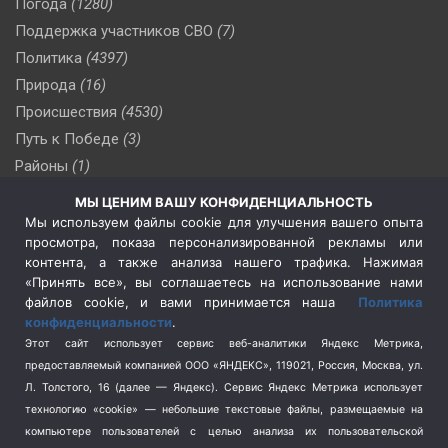
Погода
(1280)
Поддержка участников СВО
(7)
Политика
(4397)
Природа
(16)
Происшествия
(4530)
Путь к Победе
(3)
Районы
(1)
Россия
(510)
МЫ ЦЕНИМ ВАШУ КОНФИДЕНЦИАЛЬНОСТЬ
Сельское хозяйство
(3)
Мы используем файлы cookie для улучшения вашего опыта
просмотра, показа персонализированной рекламы или
Социальная политика
(3)
контента, а также анализа нашего трафика. Нажимая
Спецоперация в Украине
(657)
«Принять все», вы соглашаетесь на использование нами
Спецоперация на Украине
(404)
файлов cookie, и вами принимается наша
Политика
конфиденциальности
.
Спорт
(740)
Этот сайт использует сервис веб-аналитики Яндекс Метрика,
Тема недели
(210)
предоставляемый компанией ООО «ЯНДЕКС», 119021, Россия, Москва, ул.
Терроризм
(1)
Л. Толстого, 16 (далее — Яндекс). Сервис Яндекс Метрика использует
Транспорт
(262)
технологию «cookie» — небольшие текстовые файлы, размещаемые на
компьютере пользователей с целью анализа их пользовательской
Туризм
(178)