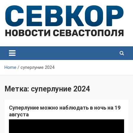
Skip
to
content
СевКор — Самые главные и актуальные новости
СевКор — Новости
Севастополя
Севастополя
Home
суперлуние 2024
Метка:
суперлуние 2024
Суперлуние можно наблюдать в ночь на 19
августа