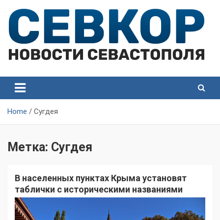
Skip
to
content
СевКор — Самые главные и актуальные новости
СевКор — Новости
Севастополя
Севастополя
Home
Сугдея
Метка:
Сугдея
В населенных пунктах Крыма установят
таблички с историческими названиями