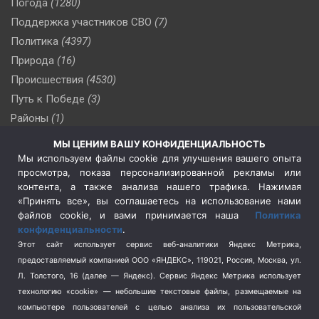
Погода
(1280)
Поддержка участников СВО
(7)
Политика
(4397)
Природа
(16)
Происшествия
(4530)
Путь к Победе
(3)
Районы
(1)
Россия
(510)
МЫ ЦЕНИМ ВАШУ КОНФИДЕНЦИАЛЬНОСТЬ
Сельское хозяйство
(3)
Мы используем файлы cookie для улучшения вашего опыта
просмотра, показа персонализированной рекламы или
Социальная политика
(3)
контента, а также анализа нашего трафика. Нажимая
Спецоперация в Украине
(657)
«Принять все», вы соглашаетесь на использование нами
Спецоперация на Украине
(404)
файлов cookie, и вами принимается наша
Политика
конфиденциальности
.
Спорт
(740)
Этот сайт использует сервис веб-аналитики Яндекс Метрика,
Тема недели
(210)
предоставляемый компанией ООО «ЯНДЕКС», 119021, Россия, Москва, ул.
Терроризм
(1)
Л. Толстого, 16 (далее — Яндекс). Сервис Яндекс Метрика использует
Транспорт
(262)
технологию «cookie» — небольшие текстовые файлы, размещаемые на
компьютере пользователей с целью анализа их пользовательской
Туризм
(178)