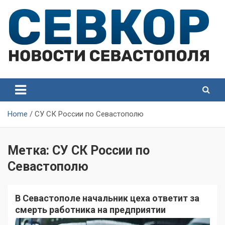
Skip
to
content
СевКор — Самые главные и актуальные новости
СевКор — Новости
Севастополя
Севастополя
Home
СУ СК России по Севастополю
Метка:
СУ СК России по
Севастополю
В Севастополе начальник цеха ответит за
смерть работника на предприятии