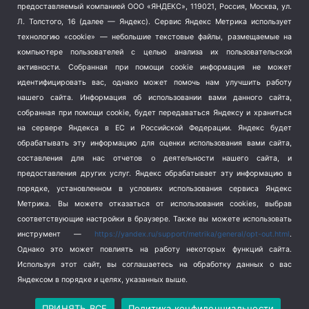
предоставляемый компанией ООО «ЯНДЕКС», 119021, Россия, Москва, ул.
Терроризм
(1)
Л. Толстого, 16 (далее — Яндекс). Сервис Яндекс Метрика использует
Транспорт
(262)
технологию «cookie» — небольшие текстовые файлы, размещаемые на
компьютере пользователей с целью анализа их пользовательской
Туризм
(178)
активности.
Собранная при помощи cookie информация не может
Флот
(76)
идентифицировать вас, однако может помочь нам улучшить работу
Цены
(2)
нашего сайта. Информация об использовании вами данного сайта,
Школа и спорт
(2)
собранная при помощи cookie, будет передаваться Яндексу и храниться
на сервере Яндекса в ЕС и Российской Федерации. Яндекс будет
Экология
(8)
обрабатывать эту информацию для оценки использования вами сайта,
Экономика
(1172)
составления для нас отчетов о деятельности нашего сайта, и
предоставления других услуг. Яндекс обрабатывает эту информацию в
Мы в соцсетях
порядке, установленном в условиях использования сервиса Яндекс
Метрика.
Вы можете отказаться от использования cookies, выбрав
соответствующие настройки в браузере. Также вы можете использовать
инструмент —
https://yandex.ru/support/metrika/general/opt-out.html
.
Однако это может повлиять на работу некоторых функций сайта.
Используя этот сайт, вы соглашаетесь на обработку данных о вас
Яндексом в порядке и целях, указанных выше.
Copyright © 2026
СевКор — Новости Севастополя
Политика конфиденциальности
ПРИНЯТЬ ВСЕ
Политика конфиденциальности