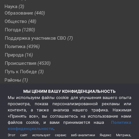
Наука
(3)
Образование
(440)
Общество
(48)
Погода
(1280)
Поддержка участников СВО
(7)
Политика
(4396)
Природа
(16)
Происшествия
(4530)
Путь к Победе
(3)
Районы
(1)
Россия
(509)
МЫ ЦЕНИМ ВАШУ КОНФИДЕНЦИАЛЬНОСТЬ
Сельское хозяйство
(3)
Мы используем файлы cookie для улучшения вашего опыта
просмотра, показа персонализированной рекламы или
Социальная политика
(3)
контента, а также анализа нашего трафика. Нажимая
Спецоперация в Украине
(657)
«Принять все», вы соглашаетесь на использование нами
Спецоперация на Украине
(404)
файлов cookie, и вами принимается наша
Политика
конфиденциальности
.
Спорт
(740)
Этот сайт использует сервис веб-аналитики Яндекс Метрика,
Тема недели
(210)